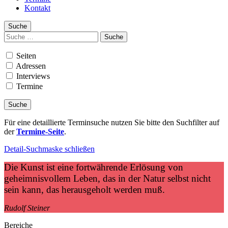
Kontakt
Suche
Suchen
nach:
Seiten
Adressen
Interviews
Termine
Für eine detaillierte Terminsuche nutzen Sie bitte den Suchfilter auf
der
Termine-Seite
.
Detail-Suchmaske schließen
Die Kunst ist eine fortwährende Erlösung von
geheimnisvollem Leben, das in der Natur selbst nicht
sein kann, das herausgeholt werden muß.
Rudolf Steiner
Bereiche