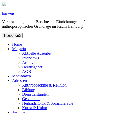
Zum
Inhalt
springen
hinweis
Veranstaltungen und Berichte aus Einrichtungen auf
anthroposophischer Grundlage im Raum Hamburg
Hauptmenü
Home
Magazin
Aktuelle Ausgabe
Interviews
Archiv
Herausgeber
AGB
Mediadaten
Adressen
Anthroposophie & Religion
Bildung
Dienstleistungen
Gesundheit
Heilpädagogik & Sozialtherapie
Kunst & Kultur
Termine