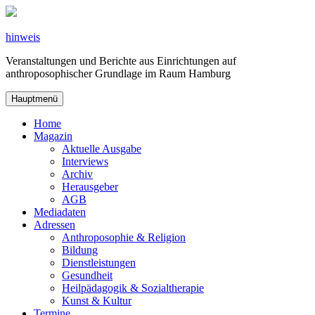
Zum
Inhalt
springen
hinweis
Veranstaltungen und Berichte aus Einrichtungen auf
anthroposophischer Grundlage im Raum Hamburg
Hauptmenü
Home
Magazin
Aktuelle Ausgabe
Interviews
Archiv
Herausgeber
AGB
Mediadaten
Adressen
Anthroposophie & Religion
Bildung
Dienstleistungen
Gesundheit
Heilpädagogik & Sozialtherapie
Kunst & Kultur
Termine