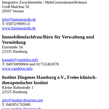
Integrative Zweckbetriebe / MehrGenerationenWohnen
Groß Malchau 50
29597 Stoetze
info@humanopolis.de
T: 05872/99091-0
www.humanopolis.de
Immobilienfachfrau/Büro für Verwaltung und
Vermittlung
Etzestraße 34
22335 Hamburg
kontakt@vandeloo.info
T: 040/50090604 und 0173/2402078
www.vandeloo.info
Institut Diogenes Hamburg e.V., Freies klinisch-
therapeutisches Institut
Kleine Bahnstraße 1
22525 Hamburg
info@institut-diogenes.org
T: 040/851792680
www.institut-diogenes.de