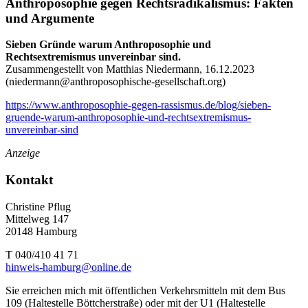
Anthroposophie gegen Rechtsradikalismus: Fakten
und Argumente
Sieben Gründe warum Anthroposophie und
Rechtsextremismus unvereinbar sind.
Zusammengestellt von Matthias Niedermann, 16.12.2023
(
niedermann@anthroposophische-gesellschaft.org
)
https://www.anthroposophie-gegen-rassismus.de/blog/sieben-
gruende-warum-anthroposophie-und-rechtsextremismus-
unvereinbar-sind
Anzeige
Kontakt
Christine Pflug
Mittelweg 147
20148 Hamburg
T 040/410 41 71
hinweis-hamburg@online.de
Sie erreichen mich mit öffentlichen Verkehrsmitteln mit dem Bus
109 (Haltestelle Böttcherstraße) oder mit der U1 (Haltestelle