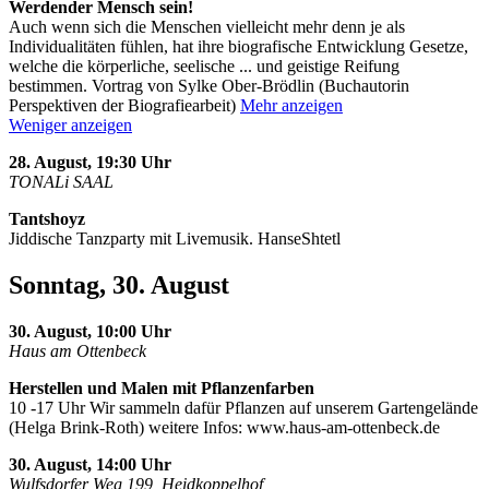
Werdender Mensch sein!
Auch wenn sich die Menschen vielleicht mehr denn je als
Individualitäten fühlen, hat ihre biografische Entwicklung Gesetze,
welche die körperliche, seelische
...
und geistige Reifung
bestimmen. Vortrag von Sylke Ober-Brödlin (Buchautorin
Perspektiven der Biografiearbeit)
Mehr anzeigen
Weniger anzeigen
28. August, 19:30 Uhr
TONALi SAAL
Tantshoyz
Jiddische Tanzparty mit Livemusik. HanseShtetl
Sonntag, 30. August
30. August, 10:00 Uhr
Haus am Ottenbeck
Herstellen und Malen mit Pflanzenfarben
10 -17 Uhr Wir sammeln dafür Pflanzen auf unserem Gartengelände
(Helga Brink-Roth) weitere Infos: www.haus-am-ottenbeck.de
30. August, 14:00 Uhr
Wulfsdorfer Weg 199, Heidkoppelhof