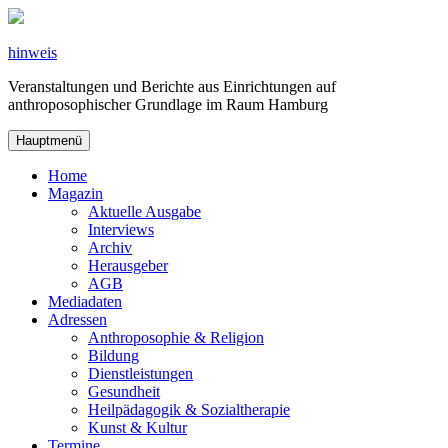
Zum
Inhalt
springen
hinweis
Veranstaltungen und Berichte aus Einrichtungen auf
anthroposophischer Grundlage im Raum Hamburg
Hauptmenü
Home
Magazin
Aktuelle Ausgabe
Interviews
Archiv
Herausgeber
AGB
Mediadaten
Adressen
Anthroposophie & Religion
Bildung
Dienstleistungen
Gesundheit
Heilpädagogik & Sozialtherapie
Kunst & Kultur
Termine