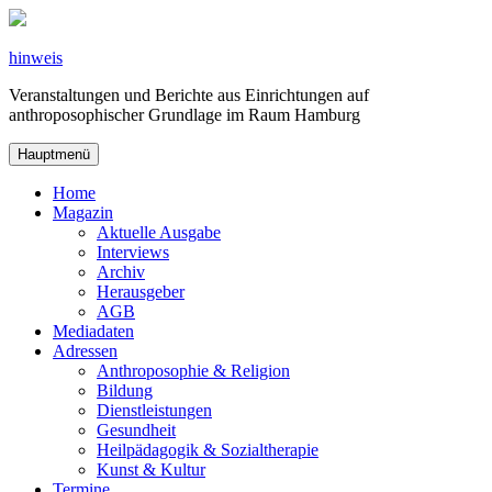
Zum
Inhalt
springen
hinweis
Veranstaltungen und Berichte aus Einrichtungen auf
anthroposophischer Grundlage im Raum Hamburg
Hauptmenü
Home
Magazin
Aktuelle Ausgabe
Interviews
Archiv
Herausgeber
AGB
Mediadaten
Adressen
Anthroposophie & Religion
Bildung
Dienstleistungen
Gesundheit
Heilpädagogik & Sozialtherapie
Kunst & Kultur
Termine