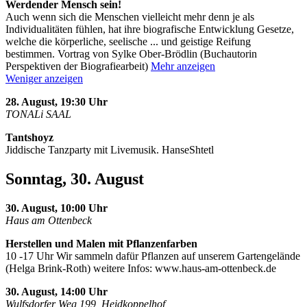
Werdender Mensch sein!
Auch wenn sich die Menschen vielleicht mehr denn je als
Individualitäten fühlen, hat ihre biografische Entwicklung Gesetze,
welche die körperliche, seelische
...
und geistige Reifung
bestimmen. Vortrag von Sylke Ober-Brödlin (Buchautorin
Perspektiven der Biografiearbeit)
Mehr anzeigen
Weniger anzeigen
28. August, 19:30 Uhr
TONALi SAAL
Tantshoyz
Jiddische Tanzparty mit Livemusik. HanseShtetl
Sonntag, 30. August
30. August, 10:00 Uhr
Haus am Ottenbeck
Herstellen und Malen mit Pflanzenfarben
10 -17 Uhr Wir sammeln dafür Pflanzen auf unserem Gartengelände
(Helga Brink-Roth) weitere Infos: www.haus-am-ottenbeck.de
30. August, 14:00 Uhr
Wulfsdorfer Weg 199, Heidkoppelhof