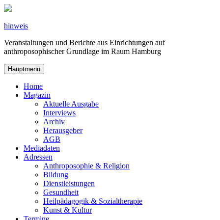
Zum
Inhalt
springen
hinweis
Veranstaltungen und Berichte aus Einrichtungen auf
anthroposophischer Grundlage im Raum Hamburg
Hauptmenü
Home
Magazin
Aktuelle Ausgabe
Interviews
Archiv
Herausgeber
AGB
Mediadaten
Adressen
Anthroposophie & Religion
Bildung
Dienstleistungen
Gesundheit
Heilpädagogik & Sozialtherapie
Kunst & Kultur
Termine