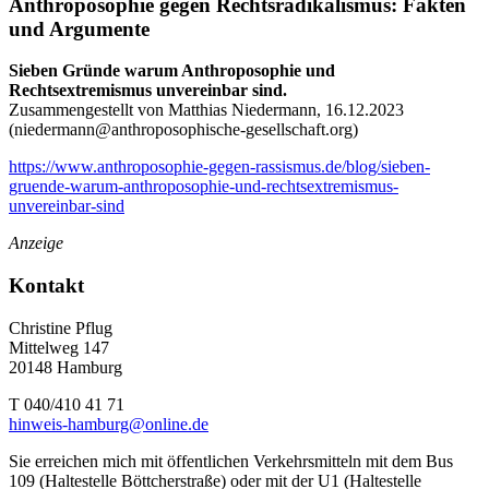
Anthroposophie gegen Rechtsradikalismus: Fakten
und Argumente
Sieben Gründe warum Anthroposophie und
Rechtsextremismus unvereinbar sind.
Zusammengestellt von Matthias Niedermann, 16.12.2023
(
niedermann@anthroposophische-gesellschaft.org
)
https://www.anthroposophie-gegen-rassismus.de/blog/sieben-
gruende-warum-anthroposophie-und-rechtsextremismus-
unvereinbar-sind
Anzeige
Kontakt
Christine Pflug
Mittelweg 147
20148 Hamburg
T 040/410 41 71
hinweis-hamburg@online.de
Sie erreichen mich mit öffentlichen Verkehrsmitteln mit dem Bus
109 (Haltestelle Böttcherstraße) oder mit der U1 (Haltestelle