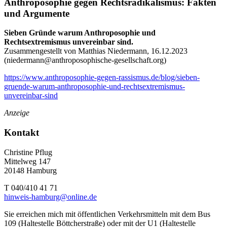
Anthroposophie gegen Rechtsradikalismus: Fakten
und Argumente
Sieben Gründe warum Anthroposophie und
Rechtsextremismus unvereinbar sind.
Zusammengestellt von Matthias Niedermann, 16.12.2023
(
niedermann@anthroposophische-gesellschaft.org
)
https://www.anthroposophie-gegen-rassismus.de/blog/sieben-
gruende-warum-anthroposophie-und-rechtsextremismus-
unvereinbar-sind
Anzeige
Kontakt
Christine Pflug
Mittelweg 147
20148 Hamburg
T 040/410 41 71
hinweis-hamburg@online.de
Sie erreichen mich mit öffentlichen Verkehrsmitteln mit dem Bus
109 (Haltestelle Böttcherstraße) oder mit der U1 (Haltestelle