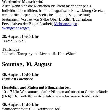
Werdender Mensch sein!
Auch wenn sich die Menschen vielleicht mehr denn je als
Individualitäten fühlen, hat ihre biografische Entwicklung Gesetze,
welche die körperliche, seelische
...
und geistige Reifung
bestimmen. Vortrag von Sylke Ober-Brödlin (Buchautorin
Perspektiven der Biografiearbeit)
Mehr anzeigen
Weniger anzeigen
28. August, 19:30 Uhr
TONALi SAAL
Tantshoyz
Jiddische Tanzparty mit Livemusik. HanseShtetl
Sonntag, 30. August
30. August, 10:00 Uhr
Haus am Ottenbeck
Herstellen und Malen mit Pflanzenfarben
10 -17 Uhr Wir sammeln dafür Pflanzen auf unserem Gartengelände
(Helga Brink-Roth) weitere Infos: www.haus-am-ottenbeck.de
30. August, 14:00 Uhr
Wulfsdorfer Weg 199, Heidkoppelhof