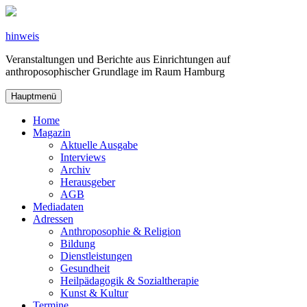
Zum
Inhalt
springen
hinweis
Veranstaltungen und Berichte aus Einrichtungen auf
anthroposophischer Grundlage im Raum Hamburg
Hauptmenü
Home
Magazin
Aktuelle Ausgabe
Interviews
Archiv
Herausgeber
AGB
Mediadaten
Adressen
Anthroposophie & Religion
Bildung
Dienstleistungen
Gesundheit
Heilpädagogik & Sozialtherapie
Kunst & Kultur
Termine