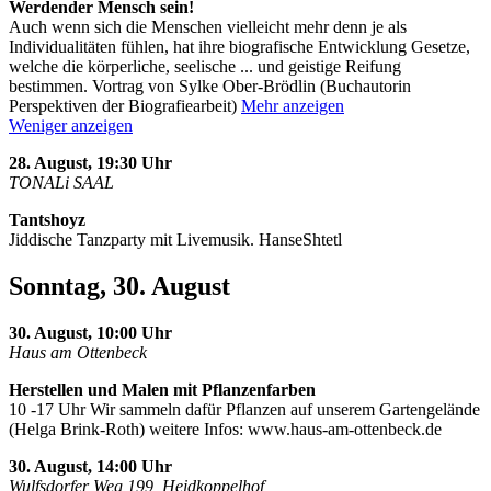
Werdender Mensch sein!
Auch wenn sich die Menschen vielleicht mehr denn je als
Individualitäten fühlen, hat ihre biografische Entwicklung Gesetze,
welche die körperliche, seelische
...
und geistige Reifung
bestimmen. Vortrag von Sylke Ober-Brödlin (Buchautorin
Perspektiven der Biografiearbeit)
Mehr anzeigen
Weniger anzeigen
28. August, 19:30 Uhr
TONALi SAAL
Tantshoyz
Jiddische Tanzparty mit Livemusik. HanseShtetl
Sonntag, 30. August
30. August, 10:00 Uhr
Haus am Ottenbeck
Herstellen und Malen mit Pflanzenfarben
10 -17 Uhr Wir sammeln dafür Pflanzen auf unserem Gartengelände
(Helga Brink-Roth) weitere Infos: www.haus-am-ottenbeck.de
30. August, 14:00 Uhr
Wulfsdorfer Weg 199, Heidkoppelhof