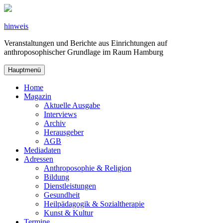
Zum
Inhalt
springen
hinweis
Veranstaltungen und Berichte aus Einrichtungen auf
anthroposophischer Grundlage im Raum Hamburg
Hauptmenü
Home
Magazin
Aktuelle Ausgabe
Interviews
Archiv
Herausgeber
AGB
Mediadaten
Adressen
Anthroposophie & Religion
Bildung
Dienstleistungen
Gesundheit
Heilpädagogik & Sozialtherapie
Kunst & Kultur
Termine