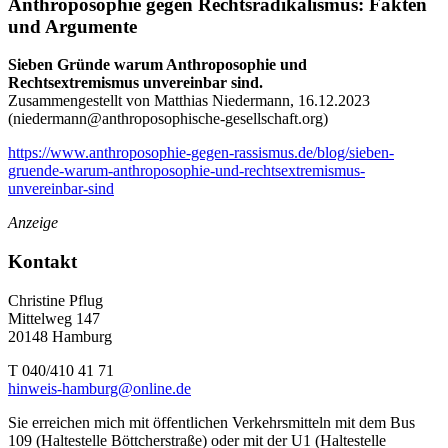
Anthroposophie gegen Rechtsradikalismus: Fakten
und Argumente
Sieben Gründe warum Anthroposophie und
Rechtsextremismus unvereinbar sind.
Zusammengestellt von Matthias Niedermann, 16.12.2023
(
niedermann@anthroposophische-gesellschaft.org
)
https://www.anthroposophie-gegen-rassismus.de/blog/sieben-
gruende-warum-anthroposophie-und-rechtsextremismus-
unvereinbar-sind
Anzeige
Kontakt
Christine Pflug
Mittelweg 147
20148 Hamburg
T 040/410 41 71
hinweis-hamburg@online.de
Sie erreichen mich mit öffentlichen Verkehrsmitteln mit dem Bus
109 (Haltestelle Böttcherstraße) oder mit der U1 (Haltestelle