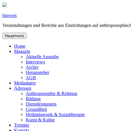
Zum
Inhalt
springen
hinweis
Veranstaltungen und Berichte aus Einrichtungen auf anthroposophi
Hauptmenü
Home
Magazin
Aktuelle Ausgabe
Interviews
Archiv
Herausgeber
AGB
Mediadaten
Adressen
Anthroposophie & Religion
Bildung
Dienstleistungen
Gesundheit
Heilpädagogik & Sozialtherapie
Kunst & Kultur
Termine
Kontakt