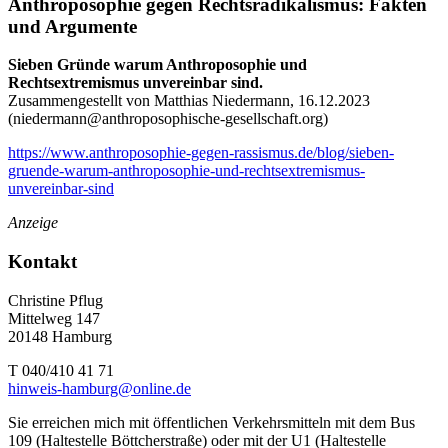
Anthroposophie gegen Rechtsradikalismus: Fakten
und Argumente
Sieben Gründe warum Anthroposophie und
Rechtsextremismus unvereinbar sind.
Zusammengestellt von Matthias Niedermann, 16.12.2023
(
niedermann@anthroposophische-gesellschaft.org
)
https://www.anthroposophie-gegen-rassismus.de/blog/sieben-
gruende-warum-anthroposophie-und-rechtsextremismus-
unvereinbar-sind
Anzeige
Kontakt
Christine Pflug
Mittelweg 147
20148 Hamburg
T 040/410 41 71
hinweis-hamburg@online.de
Sie erreichen mich mit öffentlichen Verkehrsmitteln mit dem Bus
109 (Haltestelle Böttcherstraße) oder mit der U1 (Haltestelle