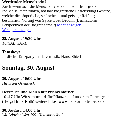
Werdender Mensch sein!
Auch wenn sich die Menschen vielleicht mehr denn je als
Individualitäten fühlen, hat ihre biografische Entwicklung Gesetze,
welche die körperliche, seelische
...
und geistige Reifung
bestimmen. Vortrag von Sylke Ober-Brödlin (Buchautorin
Perspektiven der Biografiearbeit)
Mehr anzeigen
Weniger anzeigen
28. August, 19:30 Uhr
TONALi SAAL
Tantshoyz
Jiddische Tanzparty mit Livemusik. HanseShtetl
Sonntag, 30. August
30. August, 10:00 Uhr
Haus am Ottenbeck
Herstellen und Malen mit Pflanzenfarben
10 -17 Uhr Wir sammeln dafür Pflanzen auf unserem Gartengelände
(Helga Brink-Roth) weitere Infos: www.haus-am-ottenbeck.de
30. August, 14:00 Uhr
Wulfsdorfer Weg 199, Heidkoppelhof