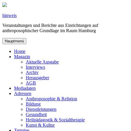
Zum
Inhalt
springen
hinweis
Veranstaltungen und Berichte aus Einrichtungen auf
anthroposophischer Grundlage im Raum Hamburg
Hauptmenü
Home
Magazin
Aktuelle Ausgabe
Interviews
Archiv
Herausgeber
AGB
Mediadaten
Adressen
Anthroposophie & Religion
Bildung
Dienstleistungen
Gesundheit
Heilpädagogik & Sozialtherapie
Kunst & Kultur
Termine