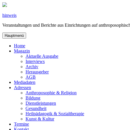
Zum
Inhalt
springen
hinweis
Veranstaltungen und Berichte aus Einrichtungen auf anthroposophi
Hauptmenü
Home
Magazin
Aktuelle Ausgabe
Interviews
Archiv
Herausgeber
AGB
Mediadaten
Adressen
Anthroposophie & Religion
Bildung
Dienstleistungen
Gesundheit
Heilpädagogik & Sozialtherapie
Kunst & Kultur
Termine
Kontakt