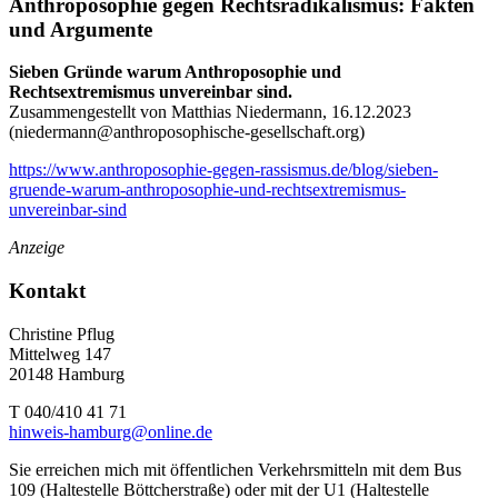
Anthroposophie gegen Rechtsradikalismus: Fakten
und Argumente
Sieben Gründe warum Anthroposophie und
Rechtsextremismus unvereinbar sind.
Zusammengestellt von Matthias Niedermann, 16.12.2023
(
niedermann@anthroposophische-gesellschaft.org
)
https://www.anthroposophie-gegen-rassismus.de/blog/sieben-
gruende-warum-anthroposophie-und-rechtsextremismus-
unvereinbar-sind
Anzeige
Kontakt
Christine Pflug
Mittelweg 147
20148 Hamburg
T 040/410 41 71
hinweis-hamburg@online.de
Sie erreichen mich mit öffentlichen Verkehrsmitteln mit dem Bus
109 (Haltestelle Böttcherstraße) oder mit der U1 (Haltestelle