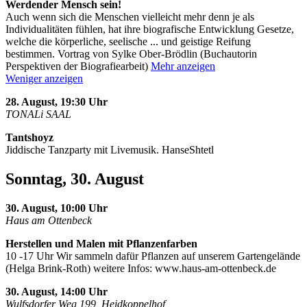
Werdender Mensch sein!
Auch wenn sich die Menschen vielleicht mehr denn je als
Individualitäten fühlen, hat ihre biografische Entwicklung Gesetze,
welche die körperliche, seelische
...
und geistige Reifung
bestimmen. Vortrag von Sylke Ober-Brödlin (Buchautorin
Perspektiven der Biografiearbeit)
Mehr anzeigen
Weniger anzeigen
28. August, 19:30 Uhr
TONALi SAAL
Tantshoyz
Jiddische Tanzparty mit Livemusik. HanseShtetl
Sonntag, 30. August
30. August, 10:00 Uhr
Haus am Ottenbeck
Herstellen und Malen mit Pflanzenfarben
10 -17 Uhr Wir sammeln dafür Pflanzen auf unserem Gartengelände
(Helga Brink-Roth) weitere Infos: www.haus-am-ottenbeck.de
30. August, 14:00 Uhr
Wulfsdorfer Weg 199, Heidkoppelhof