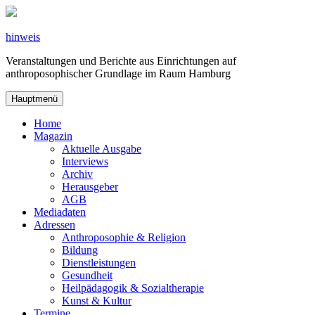
Zum
Inhalt
springen
hinweis
Veranstaltungen und Berichte aus Einrichtungen auf
anthroposophischer Grundlage im Raum Hamburg
Hauptmenü
Home
Magazin
Aktuelle Ausgabe
Interviews
Archiv
Herausgeber
AGB
Mediadaten
Adressen
Anthroposophie & Religion
Bildung
Dienstleistungen
Gesundheit
Heilpädagogik & Sozialtherapie
Kunst & Kultur
Termine