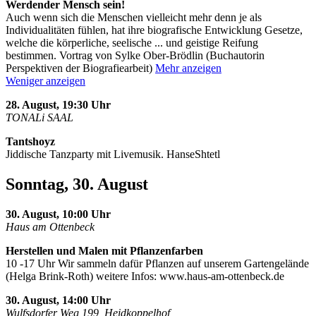
Werdender Mensch sein!
Auch wenn sich die Menschen vielleicht mehr denn je als
Individualitäten fühlen, hat ihre biografische Entwicklung Gesetze,
welche die körperliche, seelische
...
und geistige Reifung
bestimmen. Vortrag von Sylke Ober-Brödlin (Buchautorin
Perspektiven der Biografiearbeit)
Mehr anzeigen
Weniger anzeigen
28. August, 19:30 Uhr
TONALi SAAL
Tantshoyz
Jiddische Tanzparty mit Livemusik. HanseShtetl
Sonntag, 30. August
30. August, 10:00 Uhr
Haus am Ottenbeck
Herstellen und Malen mit Pflanzenfarben
10 -17 Uhr Wir sammeln dafür Pflanzen auf unserem Gartengelände
(Helga Brink-Roth) weitere Infos: www.haus-am-ottenbeck.de
30. August, 14:00 Uhr
Wulfsdorfer Weg 199, Heidkoppelhof