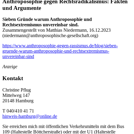
Anthroposophie gegen Rechtsradikalismus: Fakten
und Argumente
Sieben Gründe warum Anthroposophie und
Rechtsextremismus unvereinbar sind.
Zusammengestellt von Matthias Niedermann, 16.12.2023
(
niedermann@anthroposophische-gesellschaft.org
)
https://www.anthroposophie-gegen-rassismus.de/blog/sieben-
gruende-warum-anthroposophie-und-rechtsextremismus-
unvereinbar-sind
Anzeige
Kontakt
Christine Pflug
Mittelweg 147
20148 Hamburg
T 040/410 41 71
hinweis-hamburg@online.de
Sie erreichen mich mit öffentlichen Verkehrsmitteln mit dem Bus
109 (Haltestelle Böttcherstraße) oder mit der U1 (Haltestelle