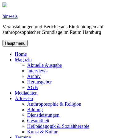
Zum
Inhalt
springen
hinweis
Veranstaltungen und Berichte aus Einrichtungen auf
anthroposophischer Grundlage im Raum Hamburg
Hauptmenü
Home
Magazin
Aktuelle Ausgabe
Interviews
Archiv
Herausgeber
AGB
Mediadaten
Adressen
Anthroposophie & Religion
Bildung
Dienstleistungen
Gesundheit
Heilpädagogik & Sozialtherapie
Kunst & Kultur
Termine