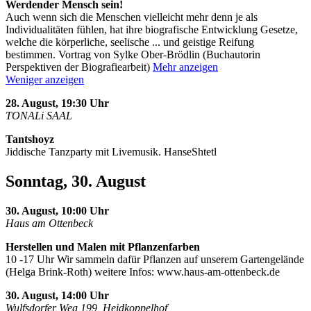
Werdender Mensch sein!
Auch wenn sich die Menschen vielleicht mehr denn je als
Individualitäten fühlen, hat ihre biografische Entwicklung Gesetze,
welche die körperliche, seelische
...
und geistige Reifung
bestimmen. Vortrag von Sylke Ober-Brödlin (Buchautorin
Perspektiven der Biografiearbeit)
Mehr anzeigen
Weniger anzeigen
28. August, 19:30 Uhr
TONALi SAAL
Tantshoyz
Jiddische Tanzparty mit Livemusik. HanseShtetl
Sonntag, 30. August
30. August, 10:00 Uhr
Haus am Ottenbeck
Herstellen und Malen mit Pflanzenfarben
10 -17 Uhr Wir sammeln dafür Pflanzen auf unserem Gartengelände
(Helga Brink-Roth) weitere Infos: www.haus-am-ottenbeck.de
30. August, 14:00 Uhr
Wulfsdorfer Weg 199, Heidkoppelhof