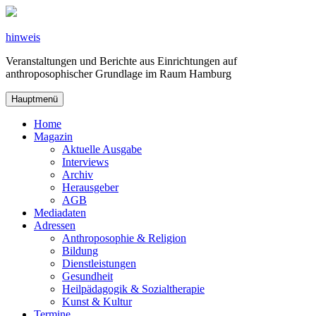
Zum
Inhalt
springen
hinweis
Veranstaltungen und Berichte aus Einrichtungen auf
anthroposophischer Grundlage im Raum Hamburg
Hauptmenü
Home
Magazin
Aktuelle Ausgabe
Interviews
Archiv
Herausgeber
AGB
Mediadaten
Adressen
Anthroposophie & Religion
Bildung
Dienstleistungen
Gesundheit
Heilpädagogik & Sozialtherapie
Kunst & Kultur
Termine