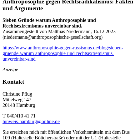
Anthroposophie gegen Rechtsradikalismus: Fakten
und Argumente
Sieben Gründe warum Anthroposophie und
Rechtsextremismus unvereinbar sind.
Zusammengestellt von Matthias Niedermann, 16.12.2023
(
niedermann@anthroposophische-gesellschaft.org
)
https://www.anthroposophie-gegen-rassismus.de/blog/sieben-
gruende-warum-anthroposophie-und-rechtsextremismus-
unvereinbar-sind
Anzeige
Kontakt
Christine Pflug
Mittelweg 147
20148 Hamburg
T 040/410 41 71
hinweis-hamburg@online.de
Sie erreichen mich mit öffentlichen Verkehrsmitteln mit dem Bus
109 (Haltestelle Böttcherstraße) oder mit der U1 (Haltestelle