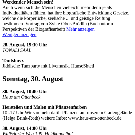
Werdender Mensch sein!
Auch wenn sich die Menschen vielleicht mehr denn je als
Individualitäten fühlen, hat ihre biografische Entwicklung Gesetze,
welche die körperliche, seelische
...
und geistige Reifung
bestimmen. Vortrag von Sylke Ober-Brödlin (Buchautorin
Perspektiven der Biografiearbeit)
Mehr anzeigen
Weniger anzeigen
28. August, 19:30 Uhr
TONALi SAAL
Tantshoyz
Jiddische Tanzparty mit Livemusik. HanseShtetl
Sonntag, 30. August
30. August, 10:00 Uhr
Haus am Ottenbeck
Herstellen und Malen mit Pflanzenfarben
10 -17 Uhr Wir sammeln dafür Pflanzen auf unserem Gartengelände
(Helga Brink-Roth) weitere Infos: www.haus-am-ottenbeck.de
30. August, 14:00 Uhr
Wulfsdorfer Weg 199, Heidkoppelhof