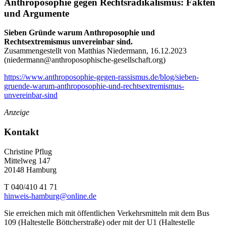
Anthroposophie gegen Rechtsradikalismus: Fakten
und Argumente
Sieben Gründe warum Anthroposophie und
Rechtsextremismus unvereinbar sind.
Zusammengestellt von Matthias Niedermann, 16.12.2023
(
niedermann@anthroposophische-gesellschaft.org
)
https://www.anthroposophie-gegen-rassismus.de/blog/sieben-
gruende-warum-anthroposophie-und-rechtsextremismus-
unvereinbar-sind
Anzeige
Kontakt
Christine Pflug
Mittelweg 147
20148 Hamburg
T 040/410 41 71
hinweis-hamburg@online.de
Sie erreichen mich mit öffentlichen Verkehrsmitteln mit dem Bus
109 (Haltestelle Böttcherstraße) oder mit der U1 (Haltestelle