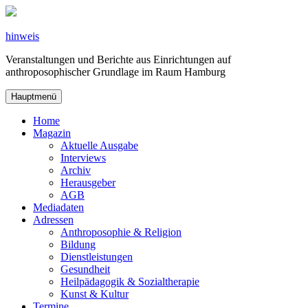
Zum
Inhalt
springen
hinweis
Veranstaltungen und Berichte aus Einrichtungen auf
anthroposophischer Grundlage im Raum Hamburg
Hauptmenü
Home
Magazin
Aktuelle Ausgabe
Interviews
Archiv
Herausgeber
AGB
Mediadaten
Adressen
Anthroposophie & Religion
Bildung
Dienstleistungen
Gesundheit
Heilpädagogik & Sozialtherapie
Kunst & Kultur
Termine