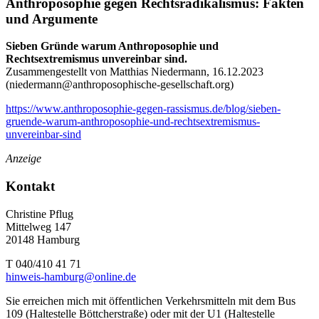
Anthroposophie gegen Rechtsradikalismus: Fakten
und Argumente
Sieben Gründe warum Anthroposophie und
Rechtsextremismus unvereinbar sind.
Zusammengestellt von Matthias Niedermann, 16.12.2023
(
niedermann@anthroposophische-gesellschaft.org
)
https://www.anthroposophie-gegen-rassismus.de/blog/sieben-
gruende-warum-anthroposophie-und-rechtsextremismus-
unvereinbar-sind
Anzeige
Kontakt
Christine Pflug
Mittelweg 147
20148 Hamburg
T 040/410 41 71
hinweis-hamburg@online.de
Sie erreichen mich mit öffentlichen Verkehrsmitteln mit dem Bus
109 (Haltestelle Böttcherstraße) oder mit der U1 (Haltestelle