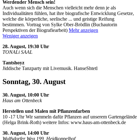
Werdender Mensch sein!
Auch wenn sich die Menschen vielleicht mehr denn je als
Individualitäten fühlen, hat ihre biografische Entwicklung Gesetze,
welche die körperliche, seelische
...
und geistige Reifung
bestimmen. Vortrag von Sylke Ober-Brödlin (Buchautorin
Perspektiven der Biografiearbeit)
Mehr anzeigen
Weniger anzeigen
28. August, 19:30 Uhr
TONALi SAAL
Tantshoyz
Jiddische Tanzparty mit Livemusik. HanseShtetl
Sonntag, 30. August
30. August, 10:00 Uhr
Haus am Ottenbeck
Herstellen und Malen mit Pflanzenfarben
10 -17 Uhr Wir sammeln dafür Pflanzen auf unserem Gartengelände
(Helga Brink-Roth) weitere Infos: www.haus-am-ottenbeck.de
30. August, 14:00 Uhr
Wulfsdorfer Weg 199, Heidkoppelhof