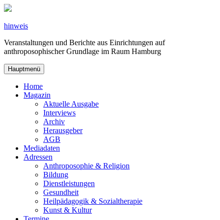
Zum
Inhalt
springen
hinweis
Veranstaltungen und Berichte aus Einrichtungen auf
anthroposophischer Grundlage im Raum Hamburg
Hauptmenü
Home
Magazin
Aktuelle Ausgabe
Interviews
Archiv
Herausgeber
AGB
Mediadaten
Adressen
Anthroposophie & Religion
Bildung
Dienstleistungen
Gesundheit
Heilpädagogik & Sozialtherapie
Kunst & Kultur
Termine