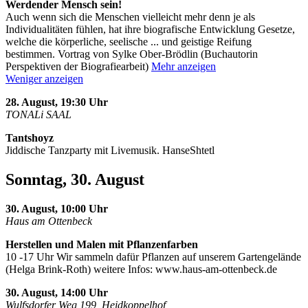
Werdender Mensch sein!
Auch wenn sich die Menschen vielleicht mehr denn je als
Individualitäten fühlen, hat ihre biografische Entwicklung Gesetze,
welche die körperliche, seelische
...
und geistige Reifung
bestimmen. Vortrag von Sylke Ober-Brödlin (Buchautorin
Perspektiven der Biografiearbeit)
Mehr anzeigen
Weniger anzeigen
28. August, 19:30 Uhr
TONALi SAAL
Tantshoyz
Jiddische Tanzparty mit Livemusik. HanseShtetl
Sonntag, 30. August
30. August, 10:00 Uhr
Haus am Ottenbeck
Herstellen und Malen mit Pflanzenfarben
10 -17 Uhr Wir sammeln dafür Pflanzen auf unserem Gartengelände
(Helga Brink-Roth) weitere Infos: www.haus-am-ottenbeck.de
30. August, 14:00 Uhr
Wulfsdorfer Weg 199, Heidkoppelhof