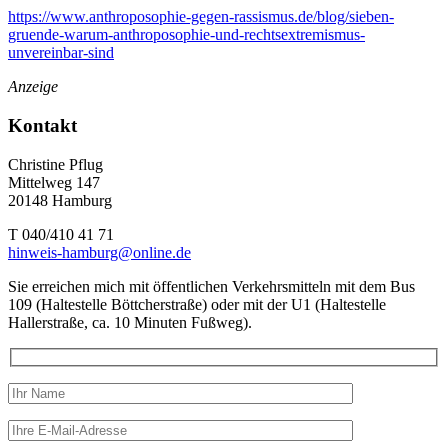
https://www.anthroposophie-gegen-rassismus.de/blog/sieben-
gruende-warum-anthroposophie-und-rechtsextremismus-
unvereinbar-sind
Anzeige
Kontakt
Christine Pflug
Mittelweg 147
20148 Hamburg
T 040/410 41 71
hinweis-hamburg@online.de
Sie erreichen mich mit öffentlichen Verkehrsmitteln mit dem Bus
109 (Haltestelle Böttcherstraße) oder mit der U1 (Haltestelle
Hallerstraße, ca. 10 Minuten Fußweg).