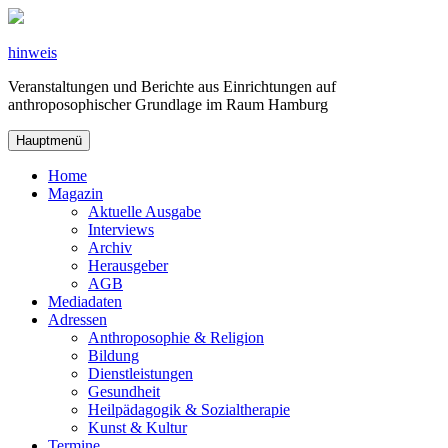
Zum
Inhalt
springen
hinweis
Veranstaltungen und Berichte aus Einrichtungen auf
anthroposophischer Grundlage im Raum Hamburg
Hauptmenü
Home
Magazin
Aktuelle Ausgabe
Interviews
Archiv
Herausgeber
AGB
Mediadaten
Adressen
Anthroposophie & Religion
Bildung
Dienstleistungen
Gesundheit
Heilpädagogik & Sozialtherapie
Kunst & Kultur
Termine