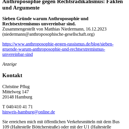
Anthroposophie gegen Rechtsradikalismus: Fakten
und Argumente
Sieben Gründe warum Anthroposophie und
Rechtsextremismus unvereinbar sind.
Zusammengestellt von Matthias Niedermann, 16.12.2023
(
niedermann@anthroposophische-gesellschaft.org
)
https://www.anthroposophie-gegen-rassismus.de/blog/sieben-
gruende-warum-anthroposophie-und-rechtsextremismus-
unvereinbar-sind
Anzeige
Kontakt
Christine Pflug
Mittelweg 147
20148 Hamburg
T 040/410 41 71
hinweis-hamburg@online.de
Sie erreichen mich mit öffentlichen Verkehrsmitteln mit dem Bus
109 (Haltestelle Böttcherstraße) oder mit der U1 (Haltestelle