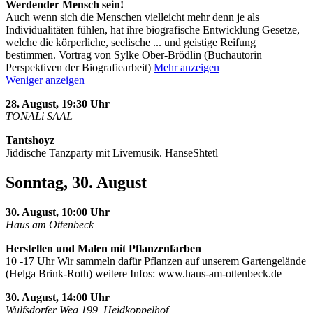
Werdender Mensch sein!
Auch wenn sich die Menschen vielleicht mehr denn je als
Individualitäten fühlen, hat ihre biografische Entwicklung Gesetze,
welche die körperliche, seelische
...
und geistige Reifung
bestimmen. Vortrag von Sylke Ober-Brödlin (Buchautorin
Perspektiven der Biografiearbeit)
Mehr anzeigen
Weniger anzeigen
28. August, 19:30 Uhr
TONALi SAAL
Tantshoyz
Jiddische Tanzparty mit Livemusik. HanseShtetl
Sonntag, 30. August
30. August, 10:00 Uhr
Haus am Ottenbeck
Herstellen und Malen mit Pflanzenfarben
10 -17 Uhr Wir sammeln dafür Pflanzen auf unserem Gartengelände
(Helga Brink-Roth) weitere Infos: www.haus-am-ottenbeck.de
30. August, 14:00 Uhr
Wulfsdorfer Weg 199, Heidkoppelhof