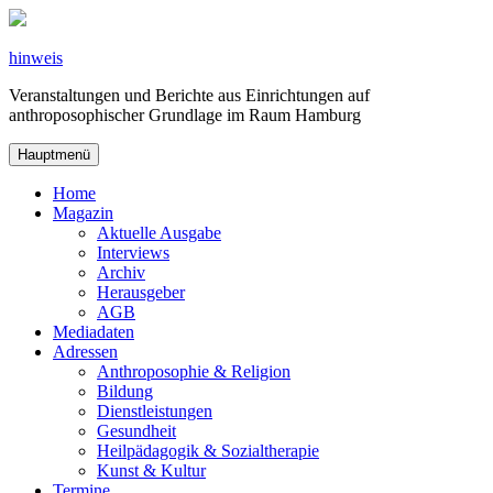
Zum
Inhalt
springen
hinweis
Veranstaltungen und Berichte aus Einrichtungen auf
anthroposophischer Grundlage im Raum Hamburg
Hauptmenü
Home
Magazin
Aktuelle Ausgabe
Interviews
Archiv
Herausgeber
AGB
Mediadaten
Adressen
Anthroposophie & Religion
Bildung
Dienstleistungen
Gesundheit
Heilpädagogik & Sozialtherapie
Kunst & Kultur
Termine