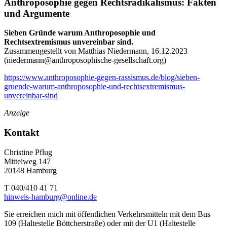
Anthroposophie gegen Rechtsradikalismus: Fakten
und Argumente
Sieben Gründe warum Anthroposophie und
Rechtsextremismus unvereinbar sind.
Zusammengestellt von Matthias Niedermann, 16.12.2023
(
niedermann@anthroposophische-gesellschaft.org
)
https://www.anthroposophie-gegen-rassismus.de/blog/sieben-
gruende-warum-anthroposophie-und-rechtsextremismus-
unvereinbar-sind
Anzeige
Kontakt
Christine Pflug
Mittelweg 147
20148 Hamburg
T 040/410 41 71
hinweis-hamburg@online.de
Sie erreichen mich mit öffentlichen Verkehrsmitteln mit dem Bus
109 (Haltestelle Böttcherstraße) oder mit der U1 (Haltestelle