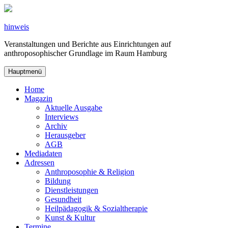
Zum
Inhalt
springen
hinweis
Veranstaltungen und Berichte aus Einrichtungen auf
anthroposophischer Grundlage im Raum Hamburg
Hauptmenü
Home
Magazin
Aktuelle Ausgabe
Interviews
Archiv
Herausgeber
AGB
Mediadaten
Adressen
Anthroposophie & Religion
Bildung
Dienstleistungen
Gesundheit
Heilpädagogik & Sozialtherapie
Kunst & Kultur
Termine