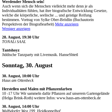
Werdender Mensch sein!
Auch wenn sich die Menschen vielleicht mehr denn je als
Individualitäten fühlen, hat ihre biografische Entwicklung Gesetze,
welche die körperliche, seelische
...
und geistige Reifung
bestimmen. Vortrag von Sylke Ober-Brödlin (Buchautorin
Perspektiven der Biografiearbeit)
Mehr anzeigen
Weniger anzeigen
28. August, 19:30 Uhr
TONALi SAAL
Tantshoyz
Jiddische Tanzparty mit Livemusik. HanseShtetl
Sonntag, 30. August
30. August, 10:00 Uhr
Haus am Ottenbeck
Herstellen und Malen mit Pflanzenfarben
10 -17 Uhr Wir sammeln dafür Pflanzen auf unserem Gartengelände
(Helga Brink-Roth) weitere Infos: www.haus-am-ottenbeck.de
30. August, 14:00 Uhr
Wulfsdorfer Weg 199, Heidkoppelhof