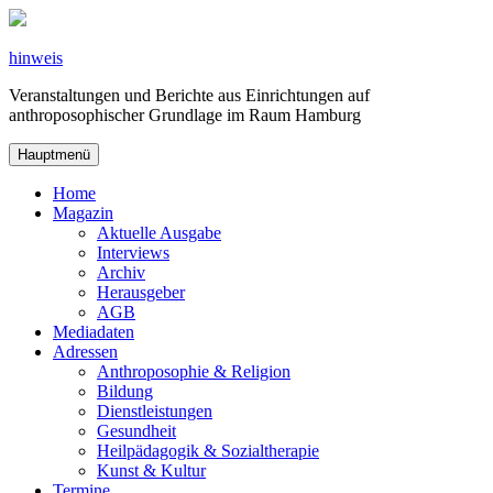
Zum
Inhalt
springen
hinweis
Veranstaltungen und Berichte aus Einrichtungen auf
anthroposophischer Grundlage im Raum Hamburg
Hauptmenü
Home
Magazin
Aktuelle Ausgabe
Interviews
Archiv
Herausgeber
AGB
Mediadaten
Adressen
Anthroposophie & Religion
Bildung
Dienstleistungen
Gesundheit
Heilpädagogik & Sozialtherapie
Kunst & Kultur
Termine