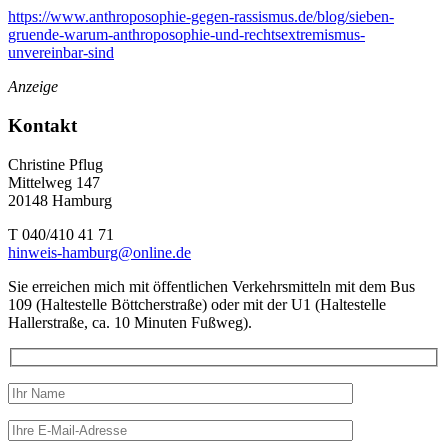
https://www.anthroposophie-gegen-rassismus.de/blog/sieben-
gruende-warum-anthroposophie-und-rechtsextremismus-
unvereinbar-sind
Anzeige
Kontakt
Christine Pflug
Mittelweg 147
20148 Hamburg
T 040/410 41 71
hinweis-hamburg@online.de
Sie erreichen mich mit öffentlichen Verkehrsmitteln mit dem Bus
109 (Haltestelle Böttcherstraße) oder mit der U1 (Haltestelle
Hallerstraße, ca. 10 Minuten Fußweg).