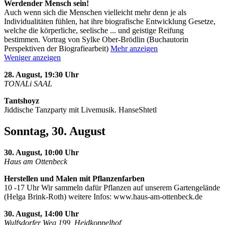
Werdender Mensch sein!
Auch wenn sich die Menschen vielleicht mehr denn je als
Individualitäten fühlen, hat ihre biografische Entwicklung Gesetze,
welche die körperliche, seelische
...
und geistige Reifung
bestimmen. Vortrag von Sylke Ober-Brödlin (Buchautorin
Perspektiven der Biografiearbeit)
Mehr anzeigen
Weniger anzeigen
28. August, 19:30 Uhr
TONALi SAAL
Tantshoyz
Jiddische Tanzparty mit Livemusik. HanseShtetl
Sonntag, 30. August
30. August, 10:00 Uhr
Haus am Ottenbeck
Herstellen und Malen mit Pflanzenfarben
10 -17 Uhr Wir sammeln dafür Pflanzen auf unserem Gartengelände
(Helga Brink-Roth) weitere Infos: www.haus-am-ottenbeck.de
30. August, 14:00 Uhr
Wulfsdorfer Weg 199, Heidkoppelhof