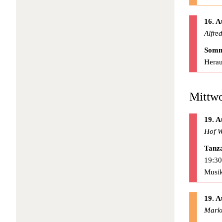
16. A
Alfre
Somm
Herau
Mittwo
19. A
Hof W
Tanz
19:30
Musik
19. A
Mark