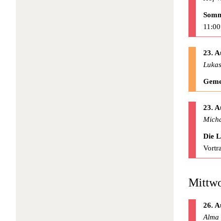
Somm
11:00
23. A
Lukas
Geme
23. A
Micha
Die 
Vortr
Mittwo
26. A
Alma 