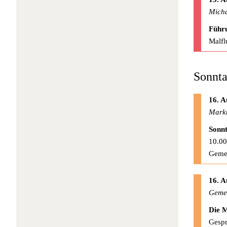
Micha
Führu
Malfl
Sonnta
16. A
Mark
Sonnt
10.00
Geme
16. A
Gemei
Die M
Gespr