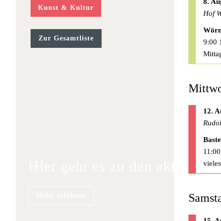
8. Au
Kunst & Kultur
Hof W
Wörm
Zur Gesamtliste
9:00 
Mitta
Mittwo
12. A
Rudol
Baste
11:00
Hier geht es zu den aktuellen
viele
Samsta
Mehr erfahren
15. A