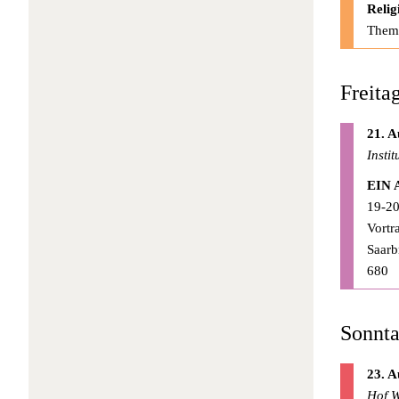
Relig
Thema
Freita
21. A
Insti
EIN 
19-20
Vortr
Saarb
680
Sonnta
23. A
Hof W