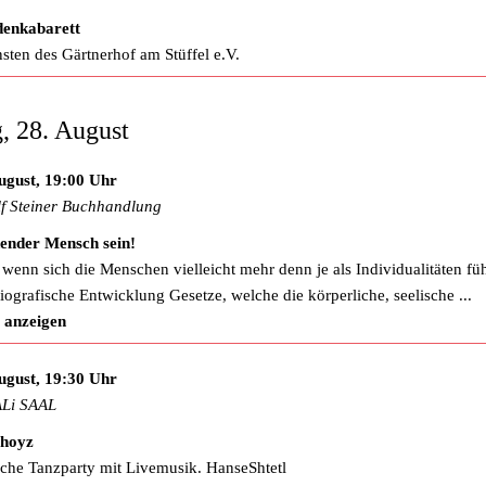
denkabarett
sten des Gärtnerhof am Stüffel e.V.
g, 28. August
ugust, 19:00 Uhr
f Steiner Buchhandlung
ender Mensch sein!
wenn sich die Menschen vielleicht mehr denn je als Individualitäten füh
biografische Entwicklung Gesetze, welche die körperliche, seelische
...
 anzeigen
ugust, 19:30 Uhr
Li SAAL
shoyz
sche Tanzparty mit Livemusik. HanseShtetl