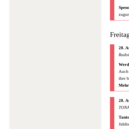
Spen
zugun
Freita
28. A
Rudol
Werd
Auch 
ihre 
Mehr
28. A
TONA
Tant
Jiddi