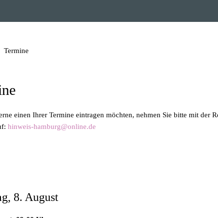
Termine
ine
gerne einen Ihrer Termine eintragen möchten, nehmen Sie bitte mit der 
uf:
hinweis-hamburg@online.de
azin zum Herunterladen
g, 8. August