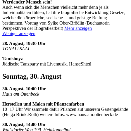
Werdender Mensch sein!
Auch wenn sich die Menschen vielleicht mehr denn je als
Individualitäten fühlen, hat ihre biografische Entwicklung Gesetze,
welche die körperliche, seelische
...
und geistige Reifung
bestimmen. Vortrag von Sylke Ober-Brödlin (Buchautorin
Perspektiven der Biografiearbeit)
Mehr anzeigen
Weniger anzeigen
28. August, 19:30 Uhr
TONALi SAAL
Tantshoyz
Jiddische Tanzparty mit Livemusik. HanseShtetl
Sonntag, 30. August
30. August, 10:00 Uhr
Haus am Ottenbeck
Herstellen und Malen mit Pflanzenfarben
10 -17 Uhr Wir sammeln dafür Pflanzen auf unserem Gartengelände
(Helga Brink-Roth) weitere Infos: www.haus-am-ottenbeck.de
30. August, 14:00 Uhr
Wulfsdorfer Weg 199, Heidkoppelhof