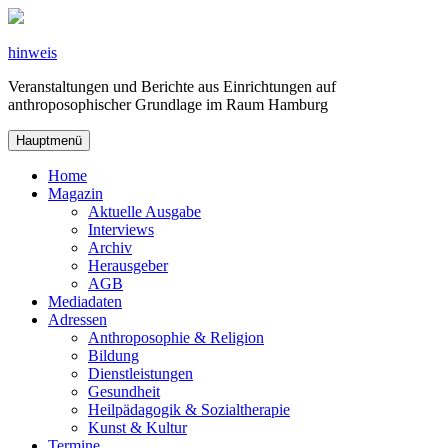
Zum
Inhalt
springen
hinweis
Veranstaltungen und Berichte aus Einrichtungen auf
anthroposophischer Grundlage im Raum Hamburg
Hauptmenü
Home
Magazin
Aktuelle Ausgabe
Interviews
Archiv
Herausgeber
AGB
Mediadaten
Adressen
Anthroposophie & Religion
Bildung
Dienstleistungen
Gesundheit
Heilpädagogik & Sozialtherapie
Kunst & Kultur
Termine