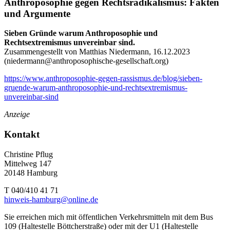
Anthroposophie gegen Rechtsradikalismus: Fakten
und Argumente
Sieben Gründe warum Anthroposophie und
Rechtsextremismus unvereinbar sind.
Zusammengestellt von Matthias Niedermann, 16.12.2023
(
niedermann@anthroposophische-gesellschaft.org
)
https://www.anthroposophie-gegen-rassismus.de/blog/sieben-
gruende-warum-anthroposophie-und-rechtsextremismus-
unvereinbar-sind
Anzeige
Kontakt
Christine Pflug
Mittelweg 147
20148 Hamburg
T 040/410 41 71
hinweis-hamburg@online.de
Sie erreichen mich mit öffentlichen Verkehrsmitteln mit dem Bus
109 (Haltestelle Böttcherstraße) oder mit der U1 (Haltestelle