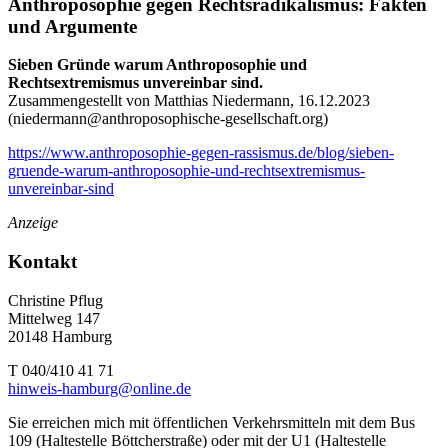
Anthroposophie gegen Rechtsradikalismus: Fakten
und Argumente
Sieben Gründe warum Anthroposophie und
Rechtsextremismus unvereinbar sind.
Zusammengestellt von Matthias Niedermann, 16.12.2023
(
niedermann@anthroposophische-gesellschaft.org
)
https://www.anthroposophie-gegen-rassismus.de/blog/sieben-
gruende-warum-anthroposophie-und-rechtsextremismus-
unvereinbar-sind
Anzeige
Kontakt
Christine Pflug
Mittelweg 147
20148 Hamburg
T 040/410 41 71
hinweis-hamburg@online.de
Sie erreichen mich mit öffentlichen Verkehrsmitteln mit dem Bus
109 (Haltestelle Böttcherstraße) oder mit der U1 (Haltestelle