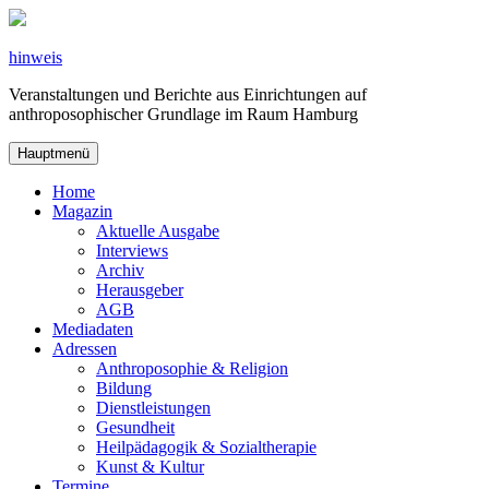
Zum
Inhalt
springen
hinweis
Veranstaltungen und Berichte aus Einrichtungen auf
anthroposophischer Grundlage im Raum Hamburg
Hauptmenü
Home
Magazin
Aktuelle Ausgabe
Interviews
Archiv
Herausgeber
AGB
Mediadaten
Adressen
Anthroposophie & Religion
Bildung
Dienstleistungen
Gesundheit
Heilpädagogik & Sozialtherapie
Kunst & Kultur
Termine