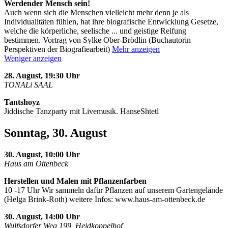
Werdender Mensch sein!
Auch wenn sich die Menschen vielleicht mehr denn je als
Individualitäten fühlen, hat ihre biografische Entwicklung Gesetze,
welche die körperliche, seelische
...
und geistige Reifung
bestimmen. Vortrag von Sylke Ober-Brödlin (Buchautorin
Perspektiven der Biografiearbeit)
Mehr anzeigen
Weniger anzeigen
28. August, 19:30 Uhr
TONALi SAAL
Tantshoyz
Jiddische Tanzparty mit Livemusik. HanseShtetl
Sonntag, 30. August
30. August, 10:00 Uhr
Haus am Ottenbeck
Herstellen und Malen mit Pflanzenfarben
10 -17 Uhr Wir sammeln dafür Pflanzen auf unserem Gartengelände
(Helga Brink-Roth) weitere Infos: www.haus-am-ottenbeck.de
30. August, 14:00 Uhr
Wulfsdorfer Weg 199, Heidkoppelhof