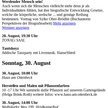
Werdender Mensch sein!
Auch wenn sich die Menschen vielleicht mehr denn je als
Individualitäten fühlen, hat ihre biografische Entwicklung Gesetze,
welche die körperliche, seelische
...
und geistige Reifung
bestimmen. Vortrag von Sylke Ober-Brödlin (Buchautorin
Perspektiven der Biografiearbeit)
Mehr anzeigen
Weniger anzeigen
28. August, 19:30 Uhr
TONALi SAAL
Tantshoyz
Jiddische Tanzparty mit Livemusik. HanseShtetl
Sonntag, 30. August
30. August, 10:00 Uhr
Haus am Ottenbeck
Herstellen und Malen mit Pflanzenfarben
10 -17 Uhr Wir sammeln dafür Pflanzen auf unserem Gartengelände
(Helga Brink-Roth) weitere Infos: www.haus-am-ottenbeck.de
30. August, 14:00 Uhr
Wulfsdorfer Weg 199, Heidkoppelhof