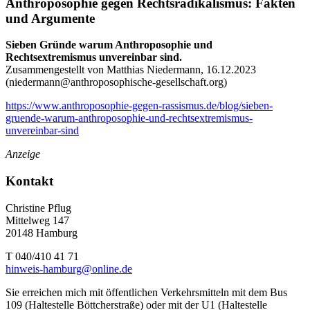
Anthroposophie gegen Rechtsradikalismus: Fakten
und Argumente
Sieben Gründe warum Anthroposophie und
Rechtsextremismus unvereinbar sind.
Zusammengestellt von Matthias Niedermann, 16.12.2023
(
niedermann@anthroposophische-gesellschaft.org
)
https://www.anthroposophie-gegen-rassismus.de/blog/sieben-
gruende-warum-anthroposophie-und-rechtsextremismus-
unvereinbar-sind
Anzeige
Kontakt
Christine Pflug
Mittelweg 147
20148 Hamburg
T 040/410 41 71
hinweis-hamburg@online.de
Sie erreichen mich mit öffentlichen Verkehrsmitteln mit dem Bus
109 (Haltestelle Böttcherstraße) oder mit der U1 (Haltestelle