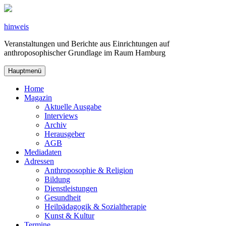
Zum
Inhalt
springen
hinweis
Veranstaltungen und Berichte aus Einrichtungen auf
anthroposophischer Grundlage im Raum Hamburg
Hauptmenü
Home
Magazin
Aktuelle Ausgabe
Interviews
Archiv
Herausgeber
AGB
Mediadaten
Adressen
Anthroposophie & Religion
Bildung
Dienstleistungen
Gesundheit
Heilpädagogik & Sozialtherapie
Kunst & Kultur
Termine