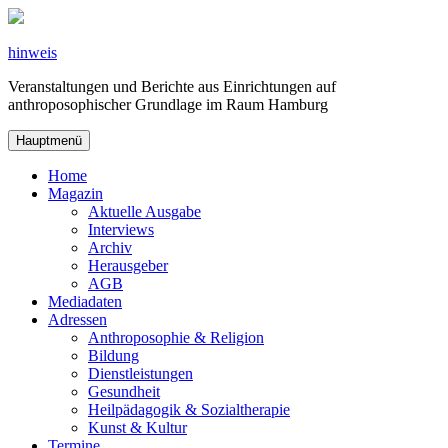
Zum
Inhalt
springen
hinweis
Veranstaltungen und Berichte aus Einrichtungen auf
anthroposophischer Grundlage im Raum Hamburg
Hauptmenü
Home
Magazin
Aktuelle Ausgabe
Interviews
Archiv
Herausgeber
AGB
Mediadaten
Adressen
Anthroposophie & Religion
Bildung
Dienstleistungen
Gesundheit
Heilpädagogik & Sozialtherapie
Kunst & Kultur
Termine