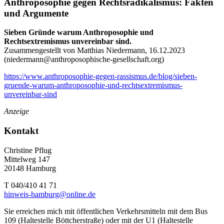
Anthroposophie gegen Rechtsradikalismus: Fakten
und Argumente
Sieben Gründe warum Anthroposophie und
Rechtsextremismus unvereinbar sind.
Zusammengestellt von Matthias Niedermann, 16.12.2023
(
niedermann@anthroposophische-gesellschaft.org
)
https://www.anthroposophie-gegen-rassismus.de/blog/sieben-
gruende-warum-anthroposophie-und-rechtsextremismus-
unvereinbar-sind
Anzeige
Kontakt
Christine Pflug
Mittelweg 147
20148 Hamburg
T 040/410 41 71
hinweis-hamburg@online.de
Sie erreichen mich mit öffentlichen Verkehrsmitteln mit dem Bus
109 (Haltestelle Böttcherstraße) oder mit der U1 (Haltestelle