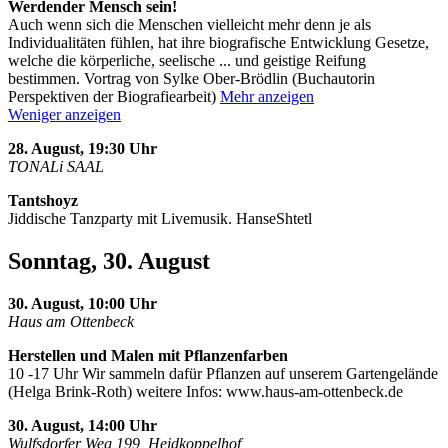
Werdender Mensch sein!
Auch wenn sich die Menschen vielleicht mehr denn je als
Individualitäten fühlen, hat ihre biografische Entwicklung Gesetze,
welche die körperliche, seelische
...
und geistige Reifung
bestimmen. Vortrag von Sylke Ober-Brödlin (Buchautorin
Perspektiven der Biografiearbeit)
Mehr anzeigen
Weniger anzeigen
28. August, 19:30 Uhr
TONALi SAAL
Tantshoyz
Jiddische Tanzparty mit Livemusik. HanseShtetl
Sonntag, 30. August
30. August, 10:00 Uhr
Haus am Ottenbeck
Herstellen und Malen mit Pflanzenfarben
10 -17 Uhr Wir sammeln dafür Pflanzen auf unserem Gartengelände
(Helga Brink-Roth) weitere Infos: www.haus-am-ottenbeck.de
30. August, 14:00 Uhr
Wulfsdorfer Weg 199, Heidkoppelhof