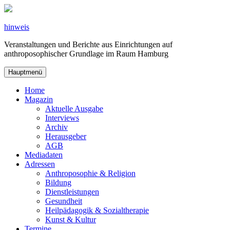
Zum
Inhalt
springen
hinweis
Veranstaltungen und Berichte aus Einrichtungen auf
anthroposophischer Grundlage im Raum Hamburg
Hauptmenü
Home
Magazin
Aktuelle Ausgabe
Interviews
Archiv
Herausgeber
AGB
Mediadaten
Adressen
Anthroposophie & Religion
Bildung
Dienstleistungen
Gesundheit
Heilpädagogik & Sozialtherapie
Kunst & Kultur
Termine