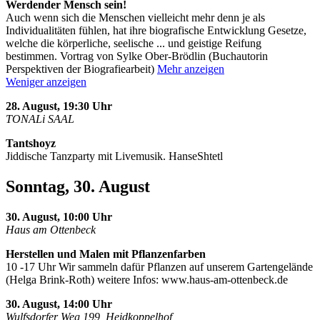
Werdender Mensch sein!
Auch wenn sich die Menschen vielleicht mehr denn je als
Individualitäten fühlen, hat ihre biografische Entwicklung Gesetze,
welche die körperliche, seelische
...
und geistige Reifung
bestimmen. Vortrag von Sylke Ober-Brödlin (Buchautorin
Perspektiven der Biografiearbeit)
Mehr anzeigen
Weniger anzeigen
28. August, 19:30 Uhr
TONALi SAAL
Tantshoyz
Jiddische Tanzparty mit Livemusik. HanseShtetl
Sonntag, 30. August
30. August, 10:00 Uhr
Haus am Ottenbeck
Herstellen und Malen mit Pflanzenfarben
10 -17 Uhr Wir sammeln dafür Pflanzen auf unserem Gartengelände
(Helga Brink-Roth) weitere Infos: www.haus-am-ottenbeck.de
30. August, 14:00 Uhr
Wulfsdorfer Weg 199, Heidkoppelhof