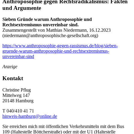
Anthroposophie gegen Rechtsradikalismus: Fakten
und Argumente
Sieben Gründe warum Anthroposophie und
Rechtsextremismus unvereinbar sind.
Zusammengestellt von Matthias Niedermann, 16.12.2023
(
niedermann@anthroposophische-gesellschaft.org
)
https://www.anthroposophie-gegen-rassismus.de/blog/sieben-
gruende-warum-anthroposophie-und-rechtsextremismus-
unvereinbar-sind
Anzeige
Kontakt
Christine Pflug
Mittelweg 147
20148 Hamburg
T 040/410 41 71
hinweis-hamburg@online.de
Sie erreichen mich mit öffentlichen Verkehrsmitteln mit dem Bus
109 (Haltestelle Böttcherstraße) oder mit der U1 (Haltestelle