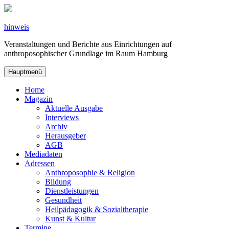
Zum
Inhalt
springen
hinweis
Veranstaltungen und Berichte aus Einrichtungen auf
anthroposophischer Grundlage im Raum Hamburg
Hauptmenü
Home
Magazin
Aktuelle Ausgabe
Interviews
Archiv
Herausgeber
AGB
Mediadaten
Adressen
Anthroposophie & Religion
Bildung
Dienstleistungen
Gesundheit
Heilpädagogik & Sozialtherapie
Kunst & Kultur
Termine