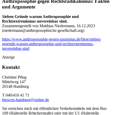
Anthroposophie gegen Rechtsradikalismus: Fakten
und Argumente
Sieben Gründe warum Anthroposophie und
Rechtsextremismus unvereinbar sind.
Zusammengestellt von Matthias Niedermann, 16.12.2023
(
niedermann@anthroposophische-gesellschaft.org
)
https://www.anthroposophie-gegen-rassismus.de/blog/sieben-
gruende-warum-anthroposophie-und-rechtsextremismus-
unvereinbar-sind
Anzeige
Kontakt
Christine Pflug
Mittelweg 147
20148 Hamburg
T 040/410 41 71
hinweis-hamburg@online.de
Sie erreichen mich mit öffentlichen Verkehrsmitteln mit dem Bus
109 (Haltestelle Böttcherstraße) oder mit der U1 (Haltestelle