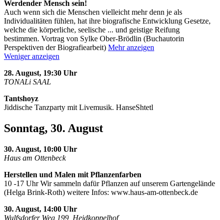
Werdender Mensch sein!
Auch wenn sich die Menschen vielleicht mehr denn je als
Individualitäten fühlen, hat ihre biografische Entwicklung Gesetze,
welche die körperliche, seelische
...
und geistige Reifung
bestimmen. Vortrag von Sylke Ober-Brödlin (Buchautorin
Perspektiven der Biografiearbeit)
Mehr anzeigen
Weniger anzeigen
28. August, 19:30 Uhr
TONALi SAAL
Tantshoyz
Jiddische Tanzparty mit Livemusik. HanseShtetl
Sonntag, 30. August
30. August, 10:00 Uhr
Haus am Ottenbeck
Herstellen und Malen mit Pflanzenfarben
10 -17 Uhr Wir sammeln dafür Pflanzen auf unserem Gartengelände
(Helga Brink-Roth) weitere Infos: www.haus-am-ottenbeck.de
30. August, 14:00 Uhr
Wulfsdorfer Weg 199, Heidkoppelhof