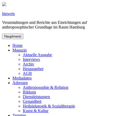
Zum
Inhalt
springen
hinweis
Veranstaltungen und Berichte aus Einrichtungen auf
anthroposophischer Grundlage im Raum Hamburg
Hauptmenü
Home
Magazin
Aktuelle Ausgabe
Interviews
Archiv
Herausgeber
AGB
Mediadaten
Adressen
Anthroposophie & Religion
Bildung
Dienstleistungen
Gesundheit
Heilpädagogik & Sozialtherapie
Kunst & Kultur
Termine