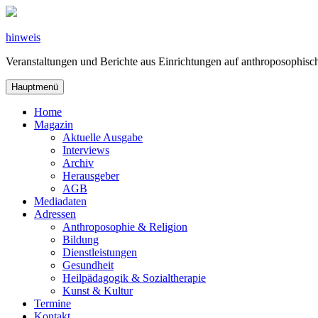
Zum
Inhalt
springen
hinweis
Veranstaltungen und Berichte aus Einrichtungen auf anthroposophi
Hauptmenü
Home
Magazin
Aktuelle Ausgabe
Interviews
Archiv
Herausgeber
AGB
Mediadaten
Adressen
Anthroposophie & Religion
Bildung
Dienstleistungen
Gesundheit
Heilpädagogik & Sozialtherapie
Kunst & Kultur
Termine
Kontakt