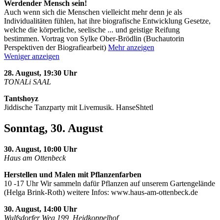
Werdender Mensch sein!
Auch wenn sich die Menschen vielleicht mehr denn je als
Individualitäten fühlen, hat ihre biografische Entwicklung Gesetze,
welche die körperliche, seelische
...
und geistige Reifung
bestimmen. Vortrag von Sylke Ober-Brödlin (Buchautorin
Perspektiven der Biografiearbeit)
Mehr anzeigen
Weniger anzeigen
28. August, 19:30 Uhr
TONALi SAAL
Tantshoyz
Jiddische Tanzparty mit Livemusik. HanseShtetl
Sonntag, 30. August
30. August, 10:00 Uhr
Haus am Ottenbeck
Herstellen und Malen mit Pflanzenfarben
10 -17 Uhr Wir sammeln dafür Pflanzen auf unserem Gartengelände
(Helga Brink-Roth) weitere Infos: www.haus-am-ottenbeck.de
30. August, 14:00 Uhr
Wulfsdorfer Weg 199, Heidkoppelhof