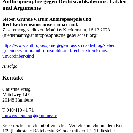
Anthroposophie gegen Rechtsradikalismus: Fakten
und Argumente
Sieben Gründe warum Anthroposophie und
Rechtsextremismus unvereinbar sind.
Zusammengestellt von Matthias Niedermann, 16.12.2023
(
niedermann@anthroposophische-gesellschaft.org
)
https://www.anthroposophie-gegen-rassismus.de/blog/sieben-
gruende-warum-anthroposophie-und-rechtsextremismus-
unvereinbar-sind
Anzeige
Kontakt
Christine Pflug
Mittelweg 147
20148 Hamburg
T 040/410 41 71
hinweis-hamburg@online.de
Sie erreichen mich mit öffentlichen Verkehrsmitteln mit dem Bus
109 (Haltestelle Böttcherstraße) oder mit der U1 (Haltestelle