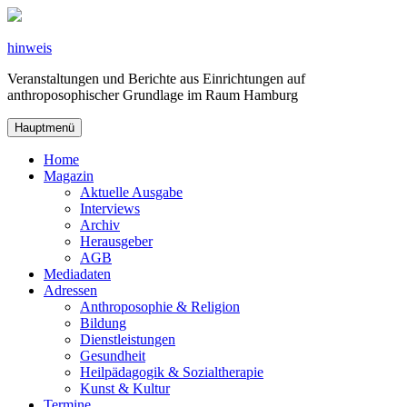
Zum
Inhalt
springen
hinweis
Veranstaltungen und Berichte aus Einrichtungen auf
anthroposophischer Grundlage im Raum Hamburg
Hauptmenü
Home
Magazin
Aktuelle Ausgabe
Interviews
Archiv
Herausgeber
AGB
Mediadaten
Adressen
Anthroposophie & Religion
Bildung
Dienstleistungen
Gesundheit
Heilpädagogik & Sozialtherapie
Kunst & Kultur
Termine