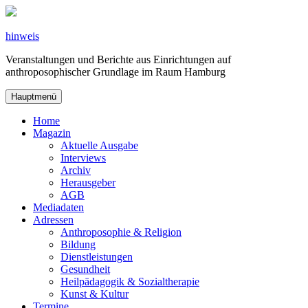
Zum
Inhalt
springen
hinweis
Veranstaltungen und Berichte aus Einrichtungen auf
anthroposophischer Grundlage im Raum Hamburg
Hauptmenü
Home
Magazin
Aktuelle Ausgabe
Interviews
Archiv
Herausgeber
AGB
Mediadaten
Adressen
Anthroposophie & Religion
Bildung
Dienstleistungen
Gesundheit
Heilpädagogik & Sozialtherapie
Kunst & Kultur
Termine