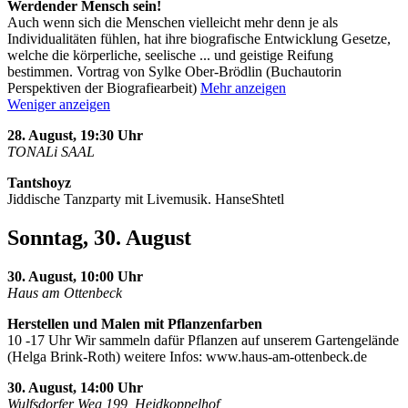
Werdender Mensch sein!
Auch wenn sich die Menschen vielleicht mehr denn je als
Individualitäten fühlen, hat ihre biografische Entwicklung Gesetze,
welche die körperliche, seelische
...
und geistige Reifung
bestimmen. Vortrag von Sylke Ober-Brödlin (Buchautorin
Perspektiven der Biografiearbeit)
Mehr anzeigen
Weniger anzeigen
28. August, 19:30 Uhr
TONALi SAAL
Tantshoyz
Jiddische Tanzparty mit Livemusik. HanseShtetl
Sonntag, 30. August
30. August, 10:00 Uhr
Haus am Ottenbeck
Herstellen und Malen mit Pflanzenfarben
10 -17 Uhr Wir sammeln dafür Pflanzen auf unserem Gartengelände
(Helga Brink-Roth) weitere Infos: www.haus-am-ottenbeck.de
30. August, 14:00 Uhr
Wulfsdorfer Weg 199, Heidkoppelhof