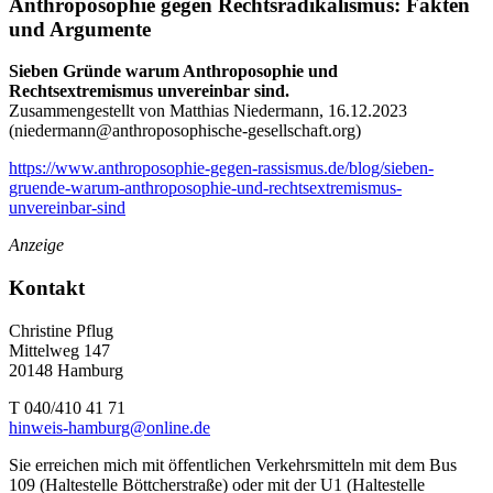
Anthroposophie gegen Rechtsradikalismus: Fakten
und Argumente
Sieben Gründe warum Anthroposophie und
Rechtsextremismus unvereinbar sind.
Zusammengestellt von Matthias Niedermann, 16.12.2023
(
niedermann@anthroposophische-gesellschaft.org
)
https://www.anthroposophie-gegen-rassismus.de/blog/sieben-
gruende-warum-anthroposophie-und-rechtsextremismus-
unvereinbar-sind
Anzeige
Kontakt
Christine Pflug
Mittelweg 147
20148 Hamburg
T 040/410 41 71
hinweis-hamburg@online.de
Sie erreichen mich mit öffentlichen Verkehrsmitteln mit dem Bus
109 (Haltestelle Böttcherstraße) oder mit der U1 (Haltestelle