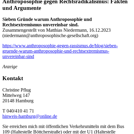
Anthroposophie gegen Rechtsradikalismus: Fakten
und Argumente
Sieben Gründe warum Anthroposophie und
Rechtsextremismus unvereinbar sind.
Zusammengestellt von Matthias Niedermann, 16.12.2023
(
niedermann@anthroposophische-gesellschaft.org
)
https://www.anthroposophie-gegen-rassismus.de/blog/sieben-
gruende-warum-anthroposophie-und-rechtsextremismus-
unvereinbar-sind
Anzeige
Kontakt
Christine Pflug
Mittelweg 147
20148 Hamburg
T 040/410 41 71
hinweis-hamburg@online.de
Sie erreichen mich mit öffentlichen Verkehrsmitteln mit dem Bus
109 (Haltestelle Böttcherstraße) oder mit der U1 (Haltestelle