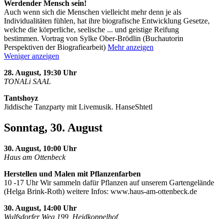
Werdender Mensch sein!
Auch wenn sich die Menschen vielleicht mehr denn je als
Individualitäten fühlen, hat ihre biografische Entwicklung Gesetze,
welche die körperliche, seelische
...
und geistige Reifung
bestimmen. Vortrag von Sylke Ober-Brödlin (Buchautorin
Perspektiven der Biografiearbeit)
Mehr anzeigen
Weniger anzeigen
28. August, 19:30 Uhr
TONALi SAAL
Tantshoyz
Jiddische Tanzparty mit Livemusik. HanseShtetl
Sonntag, 30. August
30. August, 10:00 Uhr
Haus am Ottenbeck
Herstellen und Malen mit Pflanzenfarben
10 -17 Uhr Wir sammeln dafür Pflanzen auf unserem Gartengelände
(Helga Brink-Roth) weitere Infos: www.haus-am-ottenbeck.de
30. August, 14:00 Uhr
Wulfsdorfer Weg 199, Heidkoppelhof