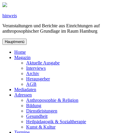
Zum
Inhalt
springen
hinweis
Veranstaltungen und Berichte aus Einrichtungen auf
anthroposophischer Grundlage im Raum Hamburg
Hauptmenü
Home
Magazin
Aktuelle Ausgabe
Interviews
Archiv
Herausgeber
AGB
Mediadaten
Adressen
Anthroposophie & Religion
Bildung
Dienstleistungen
Gesundheit
Heilpädagogik & Sozialtherapie
Kunst & Kultur
Termine