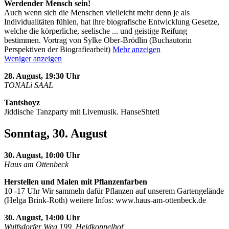
Werdender Mensch sein!
Auch wenn sich die Menschen vielleicht mehr denn je als
Individualitäten fühlen, hat ihre biografische Entwicklung Gesetze,
welche die körperliche, seelische
...
und geistige Reifung
bestimmen. Vortrag von Sylke Ober-Brödlin (Buchautorin
Perspektiven der Biografiearbeit)
Mehr anzeigen
Weniger anzeigen
28. August, 19:30 Uhr
TONALi SAAL
Tantshoyz
Jiddische Tanzparty mit Livemusik. HanseShtetl
Sonntag, 30. August
30. August, 10:00 Uhr
Haus am Ottenbeck
Herstellen und Malen mit Pflanzenfarben
10 -17 Uhr Wir sammeln dafür Pflanzen auf unserem Gartengelände
(Helga Brink-Roth) weitere Infos: www.haus-am-ottenbeck.de
30. August, 14:00 Uhr
Wulfsdorfer Weg 199, Heidkoppelhof