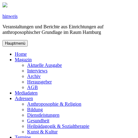
Zum
Inhalt
springen
hinweis
Veranstaltungen und Berichte aus Einrichtungen auf
anthroposophischer Grundlage im Raum Hamburg
Hauptmenü
Home
Magazin
Aktuelle Ausgabe
Interviews
Archiv
Herausgeber
AGB
Mediadaten
Adressen
Anthroposophie & Religion
Bildung
Dienstleistungen
Gesundheit
Heilpädagogik & Sozialtherapie
Kunst & Kultur
Termine