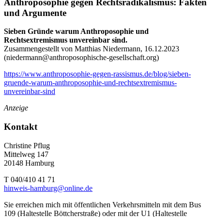
Anthroposophie gegen Rechtsradikalismus: Fakten
und Argumente
Sieben Gründe warum Anthroposophie und
Rechtsextremismus unvereinbar sind.
Zusammengestellt von Matthias Niedermann, 16.12.2023
(
niedermann@anthroposophische-gesellschaft.org
)
https://www.anthroposophie-gegen-rassismus.de/blog/sieben-
gruende-warum-anthroposophie-und-rechtsextremismus-
unvereinbar-sind
Anzeige
Kontakt
Christine Pflug
Mittelweg 147
20148 Hamburg
T 040/410 41 71
hinweis-hamburg@online.de
Sie erreichen mich mit öffentlichen Verkehrsmitteln mit dem Bus
109 (Haltestelle Böttcherstraße) oder mit der U1 (Haltestelle