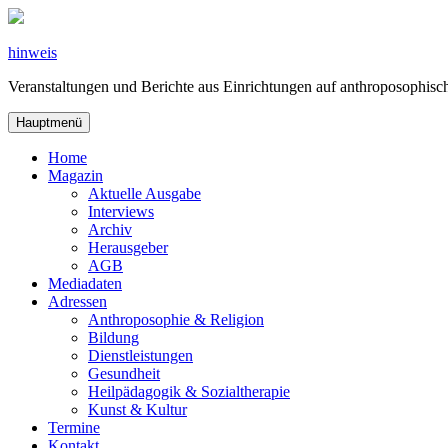
Zum
Inhalt
springen
hinweis
Veranstaltungen und Berichte aus Einrichtungen auf anthroposophi
Hauptmenü
Home
Magazin
Aktuelle Ausgabe
Interviews
Archiv
Herausgeber
AGB
Mediadaten
Adressen
Anthroposophie & Religion
Bildung
Dienstleistungen
Gesundheit
Heilpädagogik & Sozialtherapie
Kunst & Kultur
Termine
Kontakt