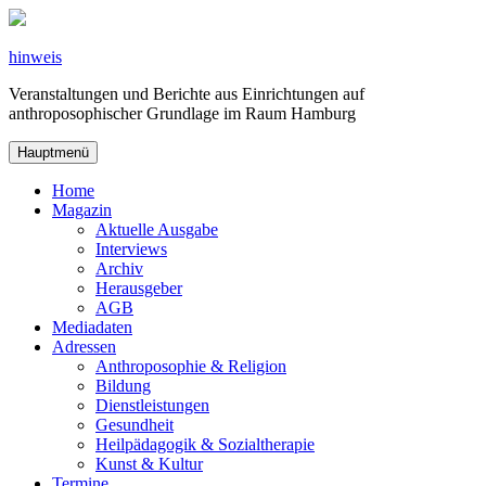
Zum
Inhalt
springen
hinweis
Veranstaltungen und Berichte aus Einrichtungen auf
anthroposophischer Grundlage im Raum Hamburg
Hauptmenü
Home
Magazin
Aktuelle Ausgabe
Interviews
Archiv
Herausgeber
AGB
Mediadaten
Adressen
Anthroposophie & Religion
Bildung
Dienstleistungen
Gesundheit
Heilpädagogik & Sozialtherapie
Kunst & Kultur
Termine