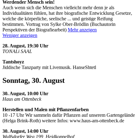
Werdender Mensch sein!
Auch wenn sich die Menschen vielleicht mehr denn je als
Individualitäten fühlen, hat ihre biografische Entwicklung Gesetze,
welche die körperliche, seelische
...
und geistige Reifung
bestimmen. Vortrag von Sylke Ober-Brödlin (Buchautorin
Perspektiven der Biografiearbeit)
Mehr anzeigen
Weniger anzeigen
28. August, 19:30 Uhr
TONALi SAAL
Tantshoyz
Jiddische Tanzparty mit Livemusik. HanseShtetl
Sonntag, 30. August
30. August, 10:00 Uhr
Haus am Ottenbeck
Herstellen und Malen mit Pflanzenfarben
10 -17 Uhr Wir sammeln dafür Pflanzen auf unserem Gartengelände
(Helga Brink-Roth) weitere Infos: www.haus-am-ottenbeck.de
30. August, 14:00 Uhr
Wulfsdorfer Weg 199, Heidkoppelhof