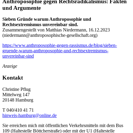
Anthroposophie gegen Rechtsradikalismus: Fakten
und Argumente
Sieben Gründe warum Anthroposophie und
Rechtsextremismus unvereinbar sind.
Zusammengestellt von Matthias Niedermann, 16.12.2023
(
niedermann@anthroposophische-gesellschaft.org
)
https://www.anthroposophie-gegen-rassismus.de/blog/sieben-
gruende-warum-anthroposophie-und-rechtsextremismus-
unvereinbar-sind
Anzeige
Kontakt
Christine Pflug
Mittelweg 147
20148 Hamburg
T 040/410 41 71
hinweis-hamburg@online.de
Sie erreichen mich mit öffentlichen Verkehrsmitteln mit dem Bus
109 (Haltestelle Böttcherstraße) oder mit der U1 (Haltestelle