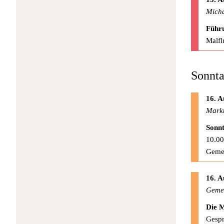
Micha
Führu
Malfl
Sonnta
16. A
Mark
Sonnt
10.00
Geme
16. A
Gemei
Die M
Gespr