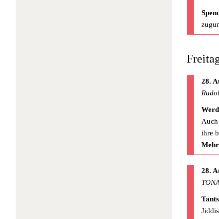
Spen
zugun
Freita
28. A
Rudol
Werd
Auch 
ihre 
Mehr
28. A
TONA
Tant
Jiddi