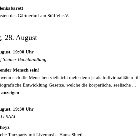
denkabarett
sten des Gärtnerhof am Stüffel e.V.
g, 28. August
ugust, 19:00 Uhr
f Steiner Buchhandlung
ender Mensch sein!
wenn sich die Menschen vielleicht mehr denn je als Individualitäten füh
biografische Entwicklung Gesetze, welche die körperliche, seelische
...
 anzeigen
ugust, 19:30 Uhr
Li SAAL
shoyz
sche Tanzparty mit Livemusik. HanseShtetl