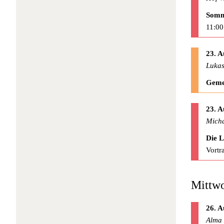
Somm
11:00
23. A
Lukas
Geme
23. A
Micha
Die 
Vortr
Mittwo
26. A
Alma 