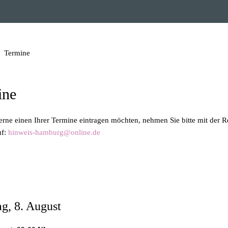
Termine
ine
gerne einen Ihrer Termine eintragen möchten, nehmen Sie bitte mit der 
uf:
hinweis-hamburg@online.de
azin zum Herunterladen
g, 8. August