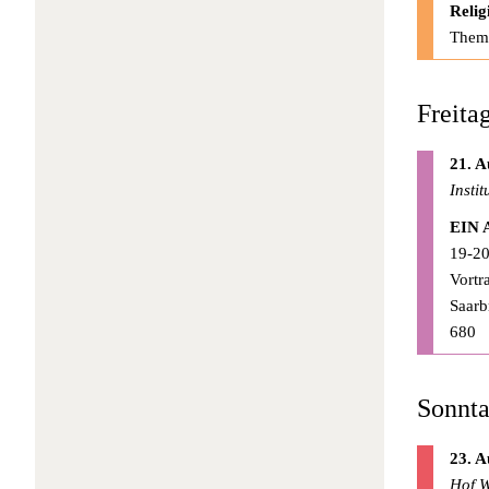
Relig
Thema
Freita
21. A
Insti
EIN 
19-20
Vortr
Saarb
680
Sonnta
23. A
Hof W