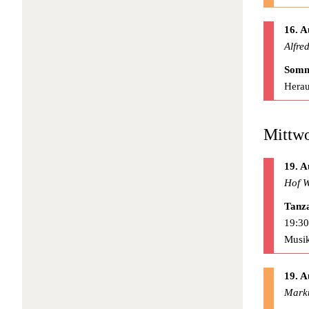
16. A
Alfre
Somm
Herau
Mittwo
19. A
Hof W
Tanz
19:30
Musik
19. A
Mark