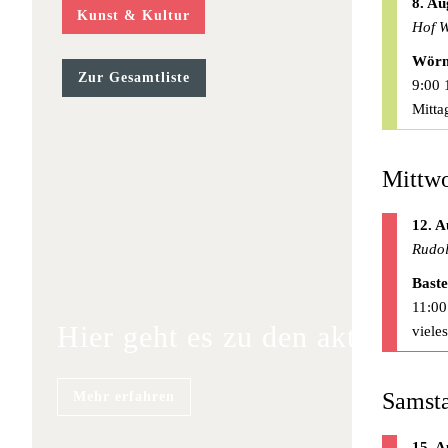
8. Au
Kunst & Kultur
Hof W
Wörm
Zur Gesamtliste
9:00 
Mitta
Mittwo
12. A
Rudol
Baste
11:00
Hier geht es zu den aktuellen
viele
Samsta
Mehr erfahren
15. A