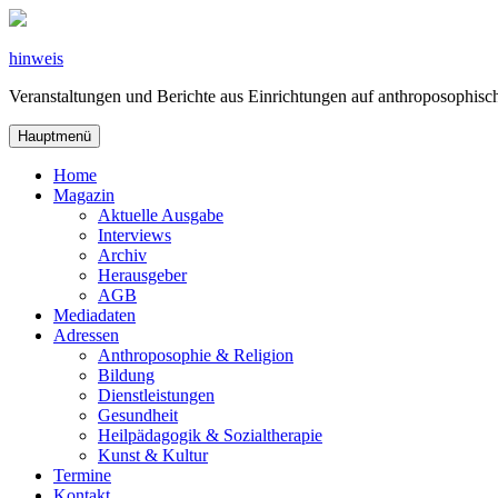
Zum
Inhalt
springen
hinweis
Veranstaltungen und Berichte aus Einrichtungen auf anthroposophi
Hauptmenü
Home
Magazin
Aktuelle Ausgabe
Interviews
Archiv
Herausgeber
AGB
Mediadaten
Adressen
Anthroposophie & Religion
Bildung
Dienstleistungen
Gesundheit
Heilpädagogik & Sozialtherapie
Kunst & Kultur
Termine
Kontakt