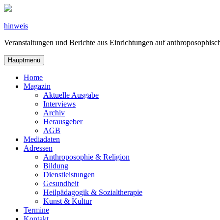
Zum
Inhalt
springen
hinweis
Veranstaltungen und Berichte aus Einrichtungen auf anthroposophi
Hauptmenü
Home
Magazin
Aktuelle Ausgabe
Interviews
Archiv
Herausgeber
AGB
Mediadaten
Adressen
Anthroposophie & Religion
Bildung
Dienstleistungen
Gesundheit
Heilpädagogik & Sozialtherapie
Kunst & Kultur
Termine
Kontakt