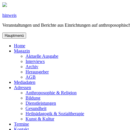
Zum
Inhalt
springen
hinweis
Veranstaltungen und Berichte aus Einrichtungen auf anthroposophi
Hauptmenü
Home
Magazin
Aktuelle Ausgabe
Interviews
Archiv
Herausgeber
AGB
Mediadaten
Adressen
Anthroposophie & Religion
Bildung
Dienstleistungen
Gesundheit
Heilpädagogik & Sozialtherapie
Kunst & Kultur
Termine
Kontakt