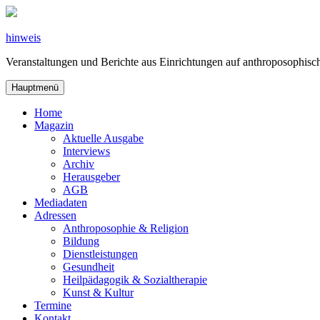
Zum
Inhalt
springen
hinweis
Veranstaltungen und Berichte aus Einrichtungen auf anthroposophi
Hauptmenü
Home
Magazin
Aktuelle Ausgabe
Interviews
Archiv
Herausgeber
AGB
Mediadaten
Adressen
Anthroposophie & Religion
Bildung
Dienstleistungen
Gesundheit
Heilpädagogik & Sozialtherapie
Kunst & Kultur
Termine
Kontakt