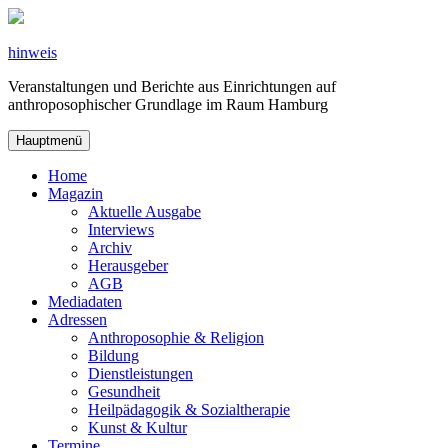
Zum
Inhalt
springen
hinweis
Veranstaltungen und Berichte aus Einrichtungen auf
anthroposophischer Grundlage im Raum Hamburg
Hauptmenü
Home
Magazin
Aktuelle Ausgabe
Interviews
Archiv
Herausgeber
AGB
Mediadaten
Adressen
Anthroposophie & Religion
Bildung
Dienstleistungen
Gesundheit
Heilpädagogik & Sozialtherapie
Kunst & Kultur
Termine