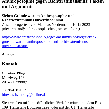
Anthroposophie gegen Rechtsradikalismus: Fakten
und Argumente
Sieben Gründe warum Anthroposophie und
Rechtsextremismus unvereinbar sind.
Zusammengestellt von Matthias Niedermann, 16.12.2023
(
niedermann@anthroposophische-gesellschaft.org
)
https://www.anthroposophie-gegen-rassismus.de/blog/sieben-
gruende-warum-anthroposophie-und-rechtsextremismus-
unvereinbar-sind
Anzeige
Kontakt
Christine Pflug
Mittelweg 147
20148 Hamburg
T 040/410 41 71
hinweis-hamburg@online.de
Sie erreichen mich mit öffentlichen Verkehrsmitteln mit dem Bus
109 (Haltestelle Böttcherstraße) oder mit der U1 (Haltestelle