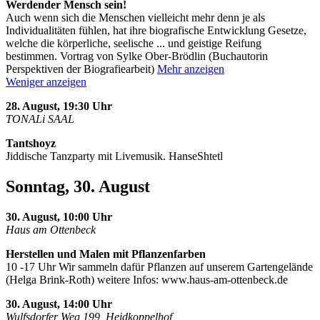
Werdender Mensch sein!
Auch wenn sich die Menschen vielleicht mehr denn je als
Individualitäten fühlen, hat ihre biografische Entwicklung Gesetze,
welche die körperliche, seelische
...
und geistige Reifung
bestimmen. Vortrag von Sylke Ober-Brödlin (Buchautorin
Perspektiven der Biografiearbeit)
Mehr anzeigen
Weniger anzeigen
28. August, 19:30 Uhr
TONALi SAAL
Tantshoyz
Jiddische Tanzparty mit Livemusik. HanseShtetl
Sonntag, 30. August
30. August, 10:00 Uhr
Haus am Ottenbeck
Herstellen und Malen mit Pflanzenfarben
10 -17 Uhr Wir sammeln dafür Pflanzen auf unserem Gartengelände
(Helga Brink-Roth) weitere Infos: www.haus-am-ottenbeck.de
30. August, 14:00 Uhr
Wulfsdorfer Weg 199, Heidkoppelhof