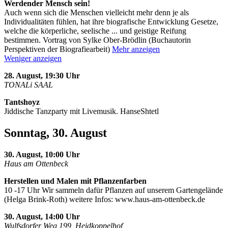
Werdender Mensch sein!
Auch wenn sich die Menschen vielleicht mehr denn je als
Individualitäten fühlen, hat ihre biografische Entwicklung Gesetze,
welche die körperliche, seelische
...
und geistige Reifung
bestimmen. Vortrag von Sylke Ober-Brödlin (Buchautorin
Perspektiven der Biografiearbeit)
Mehr anzeigen
Weniger anzeigen
28. August, 19:30 Uhr
TONALi SAAL
Tantshoyz
Jiddische Tanzparty mit Livemusik. HanseShtetl
Sonntag, 30. August
30. August, 10:00 Uhr
Haus am Ottenbeck
Herstellen und Malen mit Pflanzenfarben
10 -17 Uhr Wir sammeln dafür Pflanzen auf unserem Gartengelände
(Helga Brink-Roth) weitere Infos: www.haus-am-ottenbeck.de
30. August, 14:00 Uhr
Wulfsdorfer Weg 199, Heidkoppelhof