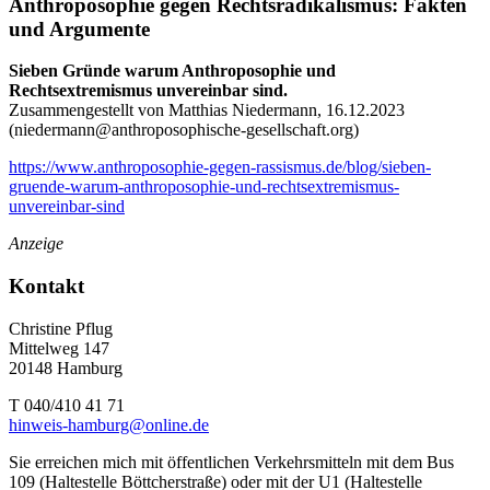
Anthroposophie gegen Rechtsradikalismus: Fakten
und Argumente
Sieben Gründe warum Anthroposophie und
Rechtsextremismus unvereinbar sind.
Zusammengestellt von Matthias Niedermann, 16.12.2023
(
niedermann@anthroposophische-gesellschaft.org
)
https://www.anthroposophie-gegen-rassismus.de/blog/sieben-
gruende-warum-anthroposophie-und-rechtsextremismus-
unvereinbar-sind
Anzeige
Kontakt
Christine Pflug
Mittelweg 147
20148 Hamburg
T 040/410 41 71
hinweis-hamburg@online.de
Sie erreichen mich mit öffentlichen Verkehrsmitteln mit dem Bus
109 (Haltestelle Böttcherstraße) oder mit der U1 (Haltestelle