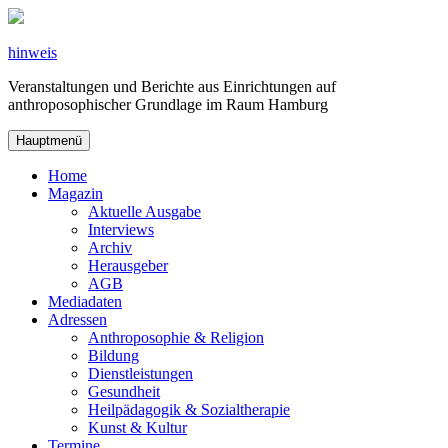
Zum
Inhalt
springen
hinweis
Veranstaltungen und Berichte aus Einrichtungen auf
anthroposophischer Grundlage im Raum Hamburg
Hauptmenü
Home
Magazin
Aktuelle Ausgabe
Interviews
Archiv
Herausgeber
AGB
Mediadaten
Adressen
Anthroposophie & Religion
Bildung
Dienstleistungen
Gesundheit
Heilpädagogik & Sozialtherapie
Kunst & Kultur
Termine