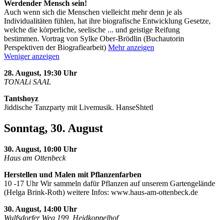
Werdender Mensch sein!
Auch wenn sich die Menschen vielleicht mehr denn je als
Individualitäten fühlen, hat ihre biografische Entwicklung Gesetze,
welche die körperliche, seelische
...
und geistige Reifung
bestimmen. Vortrag von Sylke Ober-Brödlin (Buchautorin
Perspektiven der Biografiearbeit)
Mehr anzeigen
Weniger anzeigen
28. August, 19:30 Uhr
TONALi SAAL
Tantshoyz
Jiddische Tanzparty mit Livemusik. HanseShtetl
Sonntag, 30. August
30. August, 10:00 Uhr
Haus am Ottenbeck
Herstellen und Malen mit Pflanzenfarben
10 -17 Uhr Wir sammeln dafür Pflanzen auf unserem Gartengelände
(Helga Brink-Roth) weitere Infos: www.haus-am-ottenbeck.de
30. August, 14:00 Uhr
Wulfsdorfer Weg 199, Heidkoppelhof