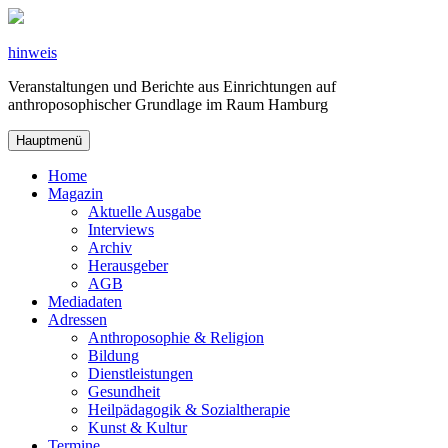
Zum
Inhalt
springen
hinweis
Veranstaltungen und Berichte aus Einrichtungen auf
anthroposophischer Grundlage im Raum Hamburg
Hauptmenü
Home
Magazin
Aktuelle Ausgabe
Interviews
Archiv
Herausgeber
AGB
Mediadaten
Adressen
Anthroposophie & Religion
Bildung
Dienstleistungen
Gesundheit
Heilpädagogik & Sozialtherapie
Kunst & Kultur
Termine