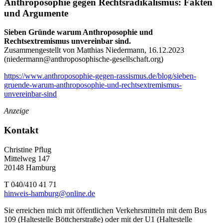
Anthroposophie gegen Rechtsradikalismus: Fakten
und Argumente
Sieben Gründe warum Anthroposophie und
Rechtsextremismus unvereinbar sind.
Zusammengestellt von Matthias Niedermann, 16.12.2023
(
niedermann@anthroposophische-gesellschaft.org
)
https://www.anthroposophie-gegen-rassismus.de/blog/sieben-
gruende-warum-anthroposophie-und-rechtsextremismus-
unvereinbar-sind
Anzeige
Kontakt
Christine Pflug
Mittelweg 147
20148 Hamburg
T 040/410 41 71
hinweis-hamburg@online.de
Sie erreichen mich mit öffentlichen Verkehrsmitteln mit dem Bus
109 (Haltestelle Böttcherstraße) oder mit der U1 (Haltestelle