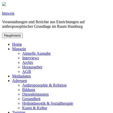
Zum
Inhalt
springen
hinweis
Veranstaltungen und Berichte aus Einrichtungen auf
anthroposophischer Grundlage im Raum Hamburg
Hauptmenü
Home
Magazin
Aktuelle Ausgabe
Interviews
Archiv
Herausgeber
AGB
Mediadaten
Adressen
Anthroposophie & Religion
Bildung
Dienstleistungen
Gesundheit
Heilpädagogik & Sozialtherapie
Kunst & Kultur
Termine