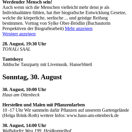
Werdender Mensch sein!
Auch wenn sich die Menschen vielleicht mehr denn je als
Individualitäten fühlen, hat ihre biografische Entwicklung Gesetze,
welche die körperliche, seelische
...
und geistige Reifung
bestimmen. Vortrag von Sylke Ober-Brödlin (Buchautorin
Perspektiven der Biografiearbeit)
Mehr anzeigen
Weniger anzeigen
28. August, 19:30 Uhr
TONALi SAAL
Tantshoyz
Jiddische Tanzparty mit Livemusik. HanseShtetl
Sonntag, 30. August
30. August, 10:00 Uhr
Haus am Ottenbeck
Herstellen und Malen mit Pflanzenfarben
10 -17 Uhr Wir sammeln dafür Pflanzen auf unserem Gartengelände
(Helga Brink-Roth) weitere Infos: www.haus-am-ottenbeck.de
30. August, 14:00 Uhr
Wulfsdorfer Weg 199, Heidkoppelhof