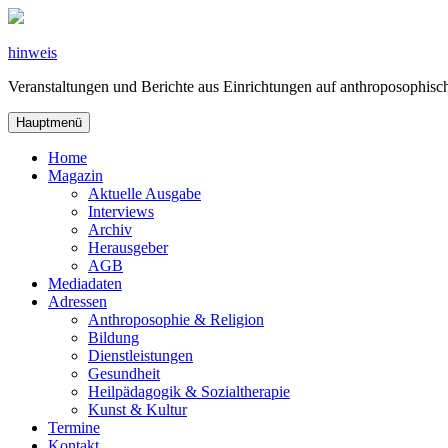
Zum
Inhalt
springen
hinweis
Veranstaltungen und Berichte aus Einrichtungen auf anthroposophi
Hauptmenü
Home
Magazin
Aktuelle Ausgabe
Interviews
Archiv
Herausgeber
AGB
Mediadaten
Adressen
Anthroposophie & Religion
Bildung
Dienstleistungen
Gesundheit
Heilpädagogik & Sozialtherapie
Kunst & Kultur
Termine
Kontakt