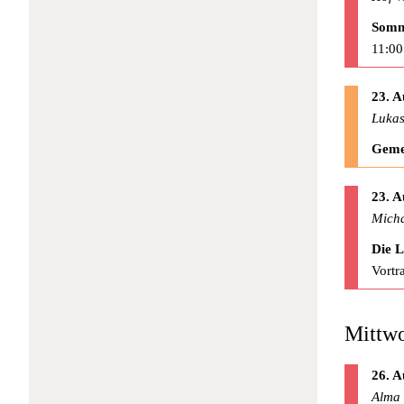
Somm
11:00
23. A
Lukas
Geme
23. A
Micha
Die 
Vortr
Mittwo
26. A
Alma 