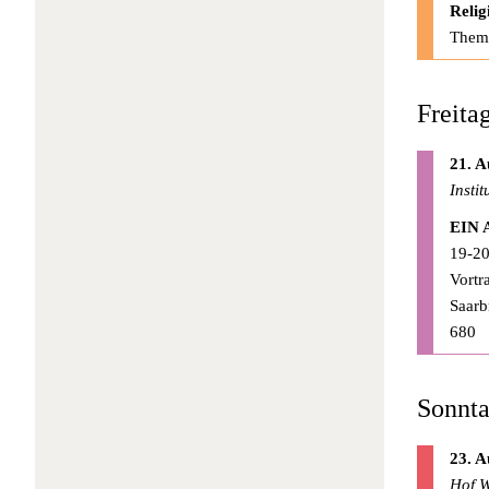
Relig
Thema
Freita
21. A
Insti
EIN 
19-20
Vortr
Saarb
680
Sonnta
23. A
Hof W