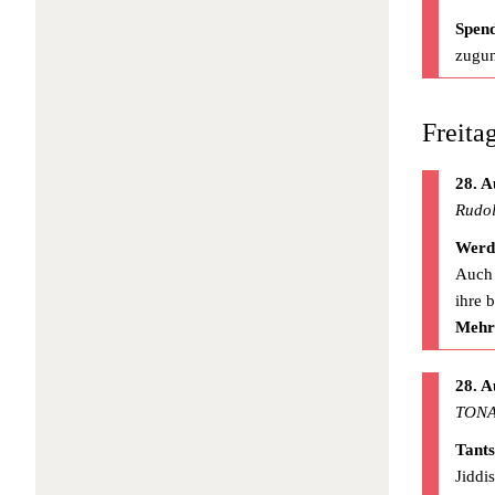
Spen
zugun
Freita
28. A
Rudol
Werd
Auch 
ihre 
Mehr
28. A
TONA
Tant
Jiddi