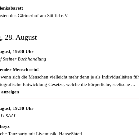
denkabarett
sten des Gärtnerhof am Stüffel e.V.
g, 28. August
ugust, 19:00 Uhr
f Steiner Buchhandlung
ender Mensch sein!
wenn sich die Menschen vielleicht mehr denn je als Individualitäten füh
biografische Entwicklung Gesetze, welche die körperliche, seelische
...
 anzeigen
ugust, 19:30 Uhr
Li SAAL
shoyz
sche Tanzparty mit Livemusik. HanseShtetl