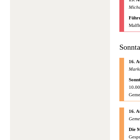
Micha
Führu
Malfl
Sonnta
16. A
Mark
Sonnt
10.00
Geme
16. A
Gemei
Die M
Gespr