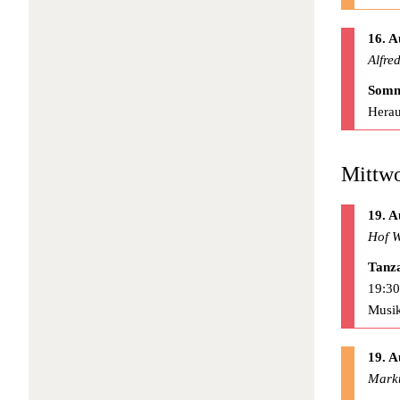
16. A
Alfre
Somm
Herau
Mittwo
19. A
Hof W
Tanz
19:30
Musik
19. A
Mark