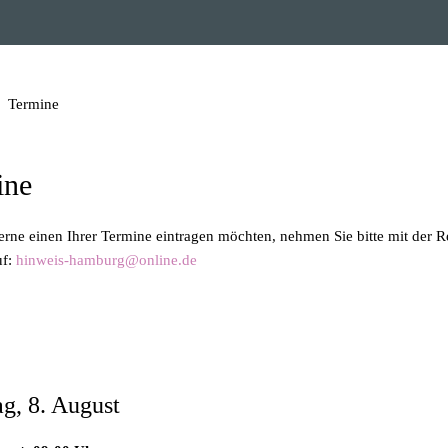
Termine
ine
gerne einen Ihrer Termine eintragen möchten, nehmen Sie bitte mit der 
uf:
hinweis-hamburg@online.de
azin zum Herunterladen
g, 8. August