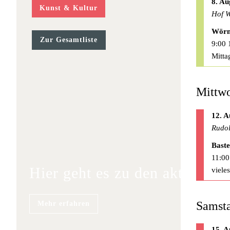
8. Au
Kunst & Kultur
Hof W
Wörm
Zur Gesamtliste
9:00 
Mitta
Mittwo
12. A
Rudol
Baste
11:00
Hier geht es zu den aktuellen
viele
Samsta
Mehr erfahren
15. A