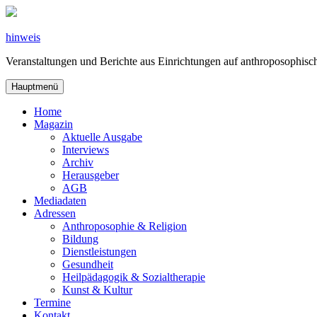
Zum
Inhalt
springen
hinweis
Veranstaltungen und Berichte aus Einrichtungen auf anthroposophi
Hauptmenü
Home
Magazin
Aktuelle Ausgabe
Interviews
Archiv
Herausgeber
AGB
Mediadaten
Adressen
Anthroposophie & Religion
Bildung
Dienstleistungen
Gesundheit
Heilpädagogik & Sozialtherapie
Kunst & Kultur
Termine
Kontakt