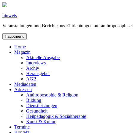
Zum
Inhalt
springen
hinweis
Veranstaltungen und Berichte aus Einrichtungen auf anthroposophi
Hauptmenü
Home
Magazin
Aktuelle Ausgabe
Interviews
Archiv
Herausgeber
AGB
Mediadaten
Adressen
Anthroposophie & Religion
Bildung
Dienstleistungen
Gesundheit
Heilpädagogik & Sozialtherapie
Kunst & Kultur
Termine
Kontakt