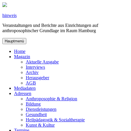
Zum
Inhalt
springen
hinweis
Veranstaltungen und Berichte aus Einrichtungen auf
anthroposophischer Grundlage im Raum Hamburg
Hauptmenü
Home
Magazin
Aktuelle Ausgabe
Interviews
Archiv
Herausgeber
AGB
Mediadaten
Adressen
Anthroposophie & Religion
Bildung
Dienstleistungen
Gesundheit
Heilpädagogik & Sozialtherapie
Kunst & Kultur
Termine