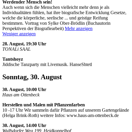
Werdender Mensch sein!
Auch wenn sich die Menschen vielleicht mehr denn je als
Individualitäten fühlen, hat ihre biografische Entwicklung Gesetze,
welche die körperliche, seelische
...
und geistige Reifung
bestimmen. Vortrag von Sylke Ober-Brödlin (Buchautorin
Perspektiven der Biografiearbeit)
Mehr anzeigen
Weniger anzeigen
28. August, 19:30 Uhr
TONALi SAAL
Tantshoyz
Jiddische Tanzparty mit Livemusik. HanseShtetl
Sonntag, 30. August
30. August, 10:00 Uhr
Haus am Ottenbeck
Herstellen und Malen mit Pflanzenfarben
10 -17 Uhr Wir sammeln dafür Pflanzen auf unserem Gartengelände
(Helga Brink-Roth) weitere Infos: www.haus-am-ottenbeck.de
30. August, 14:00 Uhr
Wulfsdorfer Weg 199, Heidkoppelhof