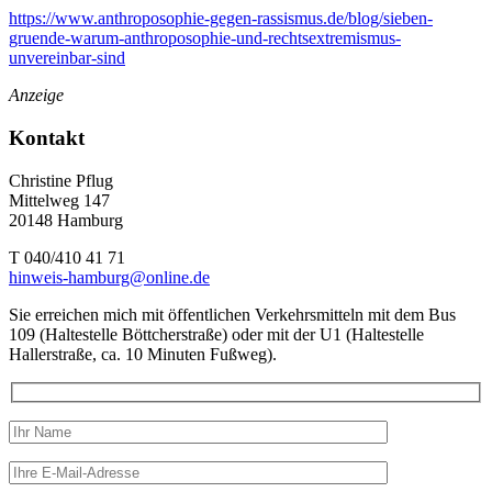
https://www.anthroposophie-gegen-rassismus.de/blog/sieben-
gruende-warum-anthroposophie-und-rechtsextremismus-
unvereinbar-sind
Anzeige
Kontakt
Christine Pflug
Mittelweg 147
20148 Hamburg
T 040/410 41 71
hinweis-hamburg@online.de
Sie erreichen mich mit öffentlichen Verkehrsmitteln mit dem Bus
109 (Haltestelle Böttcherstraße) oder mit der U1 (Haltestelle
Hallerstraße, ca. 10 Minuten Fußweg).