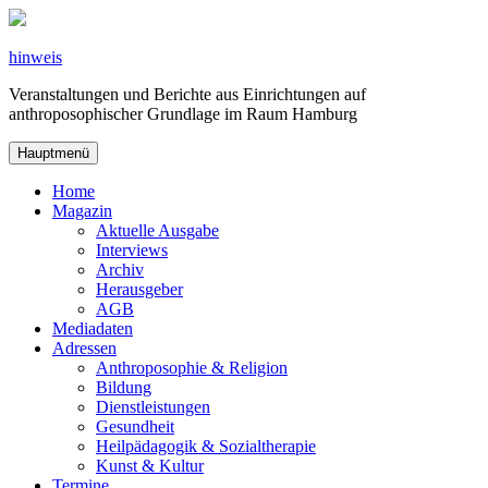
Zum
Inhalt
springen
hinweis
Veranstaltungen und Berichte aus Einrichtungen auf
anthroposophischer Grundlage im Raum Hamburg
Hauptmenü
Home
Magazin
Aktuelle Ausgabe
Interviews
Archiv
Herausgeber
AGB
Mediadaten
Adressen
Anthroposophie & Religion
Bildung
Dienstleistungen
Gesundheit
Heilpädagogik & Sozialtherapie
Kunst & Kultur
Termine