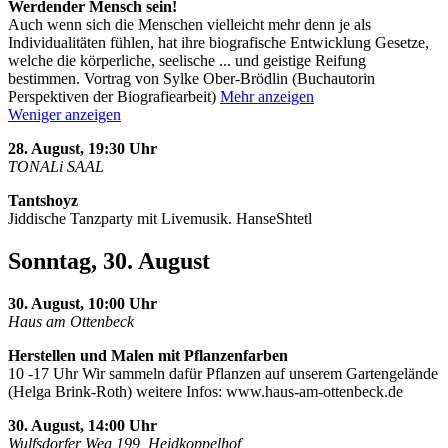
Werdender Mensch sein!
Auch wenn sich die Menschen vielleicht mehr denn je als
Individualitäten fühlen, hat ihre biografische Entwicklung Gesetze,
welche die körperliche, seelische
...
und geistige Reifung
bestimmen. Vortrag von Sylke Ober-Brödlin (Buchautorin
Perspektiven der Biografiearbeit)
Mehr anzeigen
Weniger anzeigen
28. August, 19:30 Uhr
TONALi SAAL
Tantshoyz
Jiddische Tanzparty mit Livemusik. HanseShtetl
Sonntag, 30. August
30. August, 10:00 Uhr
Haus am Ottenbeck
Herstellen und Malen mit Pflanzenfarben
10 -17 Uhr Wir sammeln dafür Pflanzen auf unserem Gartengelände
(Helga Brink-Roth) weitere Infos: www.haus-am-ottenbeck.de
30. August, 14:00 Uhr
Wulfsdorfer Weg 199, Heidkoppelhof