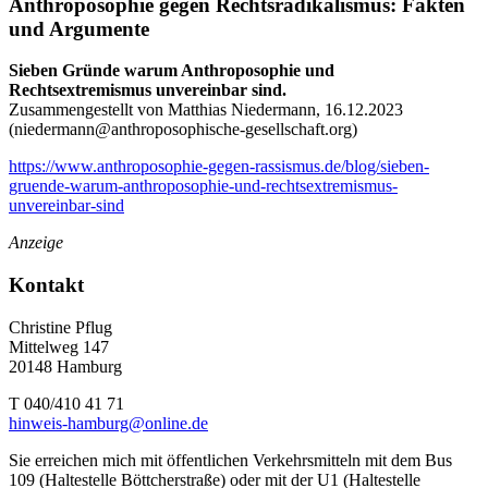
Anthroposophie gegen Rechtsradikalismus: Fakten
und Argumente
Sieben Gründe warum Anthroposophie und
Rechtsextremismus unvereinbar sind.
Zusammengestellt von Matthias Niedermann, 16.12.2023
(
niedermann@anthroposophische-gesellschaft.org
)
https://www.anthroposophie-gegen-rassismus.de/blog/sieben-
gruende-warum-anthroposophie-und-rechtsextremismus-
unvereinbar-sind
Anzeige
Kontakt
Christine Pflug
Mittelweg 147
20148 Hamburg
T 040/410 41 71
hinweis-hamburg@online.de
Sie erreichen mich mit öffentlichen Verkehrsmitteln mit dem Bus
109 (Haltestelle Böttcherstraße) oder mit der U1 (Haltestelle