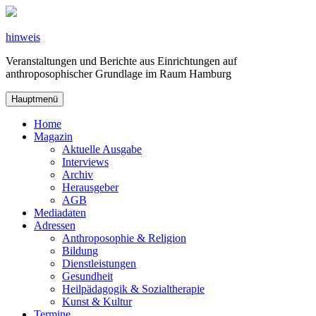
Zum
Inhalt
springen
hinweis
Veranstaltungen und Berichte aus Einrichtungen auf
anthroposophischer Grundlage im Raum Hamburg
Hauptmenü
Home
Magazin
Aktuelle Ausgabe
Interviews
Archiv
Herausgeber
AGB
Mediadaten
Adressen
Anthroposophie & Religion
Bildung
Dienstleistungen
Gesundheit
Heilpädagogik & Sozialtherapie
Kunst & Kultur
Termine